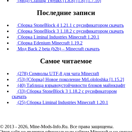
[Мод] Crafting Tweaks [1.8.8] [1.8] [1.7.10]
Последние записи
Сборка StoneBlock 4 1.21.1 с русификатором скачать
Сборка StoneBlock 3 1.18.2 с русификатором скачать
Сборка Liminal Industries Minecraft 1.20.1
Сборка Edenium Minecraft 1.19.2
Мод Back 2 beta (b2b) – Minecraft скачать
Самое читаемое
(278) Символы UTF-8 для чата Minecraft
(53) [Сборка] Новое поколение MrLololoshka [1.15.2]
(40) Таблица взрывоустойчивости блоков майнкрафт
(33) Сборка StoneBlock 3 1.18.2 с русификатором
скачать
(25) Сборка Liminal Industries Minecraft 1.20.1
© 2013 - 2026, Mine-Mods-Info.Ru. Все права защищены.
Этот сайт не является официальным сайтом Minecraft и не связан