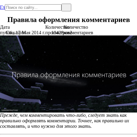
Главная
Правила оформления комментариев
Дата
Количество
Количество
публикации
Сб., 17 Мая 2014 г.
просмотров
10428
комментариев
2
Прежде, чем комментировать что-либо, следует знать как
правильно оформлять комментарии. Точнее, как правильно их
составлять, и что нужно для этого знать.