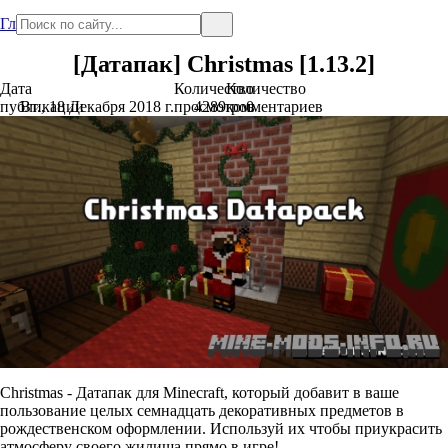
Главная
[Датапак] Christmas [1.13.2]
Дата
Количество
Количество
публикации
Вт., 18 Декабря 2018 г.
просмотров
4289
комментариев
0
Christmas - Датапак для Minecraft, который добавит в ваше
пользование целых семнадцать декоративных предметов в
рождественском оформлении. Используй их чтобы приукрасить
атмосферу своего жилища прямо в игре!