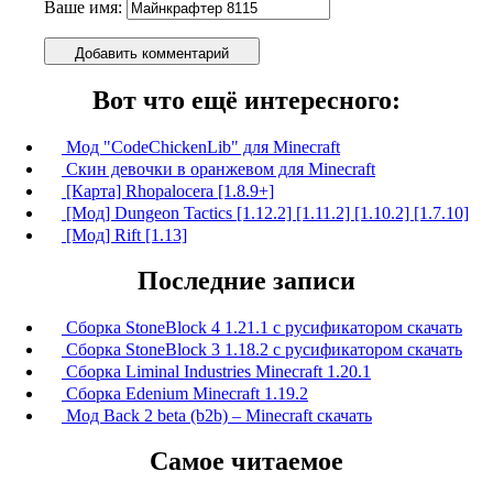
Ваше имя:
Добавить комментарий
Вот что ещё интересного:
Мод "CodeChickenLib" для Minecraft
Скин девочки в оранжевом для Minecraft
[Карта] Rhopalocera [1.8.9+]
[Мод] Dungeon Tactics [1.12.2] [1.11.2] [1.10.2] [1.7.10]
[Мод] Rift [1.13]
Последние записи
Сборка StoneBlock 4 1.21.1 с русификатором скачать
Сборка StoneBlock 3 1.18.2 с русификатором скачать
Сборка Liminal Industries Minecraft 1.20.1
Сборка Edenium Minecraft 1.19.2
Мод Back 2 beta (b2b) – Minecraft скачать
Самое читаемое