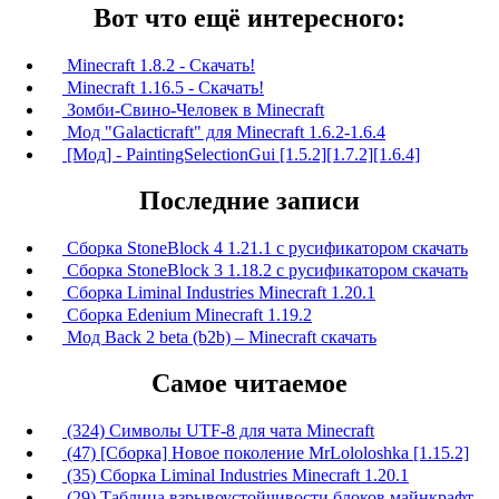
Вот что ещё интересного:
Minecraft 1.8.2 - Скачать!
Minecraft 1.16.5 - Скачать!
Зомби-Свино-Человек в Minecraft
Мод "Galacticraft" для Minecraft 1.6.2-1.6.4
[Мод] - PaintingSelectionGui [1.5.2][1.7.2][1.6.4]
Последние записи
Сборка StoneBlock 4 1.21.1 с русификатором скачать
Сборка StoneBlock 3 1.18.2 с русификатором скачать
Сборка Liminal Industries Minecraft 1.20.1
Сборка Edenium Minecraft 1.19.2
Мод Back 2 beta (b2b) – Minecraft скачать
Самое читаемое
(324) Символы UTF-8 для чата Minecraft
(47) [Сборка] Новое поколение MrLololoshka [1.15.2]
(35) Сборка Liminal Industries Minecraft 1.20.1
(29) Таблица взрывоустойчивости блоков майнкрафт