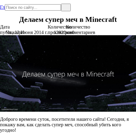
Главная
Делаем супер меч в Minecraft
Дата
Количество
Количество
публикации
Чт., 12 Июня 2014 г.
просмотров
12920
комментариев
0
Доброго времени суток, посетители нашего сайта! Сегодня, я
покажу вам, как сделать супер меч, способный убить кого
угодно!