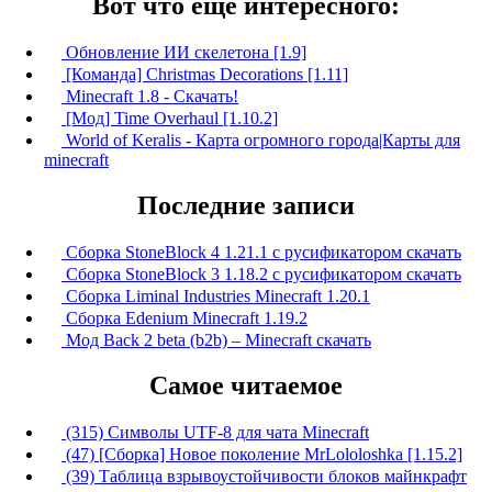
Вот что ещё интересного:
Обновление ИИ скелетона [1.9]
[Команда] Christmas Decorations [1.11]
Minecraft 1.8 - Скачать!
[Мод] Time Overhaul [1.10.2]
World of Keralis - Карта огромного города|Карты для
minecraft
Последние записи
Сборка StoneBlock 4 1.21.1 с русификатором скачать
Сборка StoneBlock 3 1.18.2 с русификатором скачать
Сборка Liminal Industries Minecraft 1.20.1
Сборка Edenium Minecraft 1.19.2
Мод Back 2 beta (b2b) – Minecraft скачать
Самое читаемое
(315) Символы UTF-8 для чата Minecraft
(47) [Сборка] Новое поколение MrLololoshka [1.15.2]
(39) Таблица взрывоустойчивости блоков майнкрафт