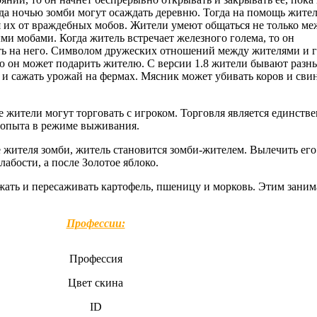
гда ночью зомби могут осаждать деревню. Тогда на помощь жите
 их от враждебных мобов. Жители умеют общаться не только ме
ми мобами. Когда житель встречает железного голема, то он
еть на него. Символом дружеских отношений между жителями и 
ую он может подарить жителю. С версии 1.8 жители бывают разн
и сажать урожай на фермах. Мясник может убивать коров и сви
ие жители могут торговать с игроком. Торговля является единст
 опыта в режиме выживания.
е жителя зомби, житель становится зомби-жителем. Вылечить ег
лабости, а после Золотое яблоко.
ажать и пересаживать картофель, пшеницу и морковь. Этим заним
Профессии:
Профессия
Цвет скина
ID