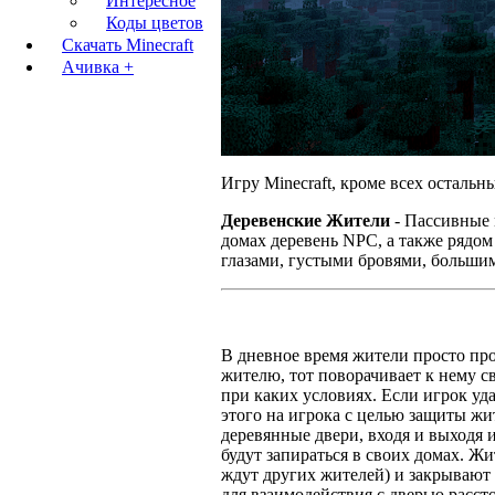
Интересное
Коды цветов
Скачать Minecraft
Ачивка +
Игру Minecraft, кроме всех остальн
Деревенские Жители
- Пассивные м
домах деревень NPC, а также рядом
глазами, густыми бровями, больш
В дневное время жители просто про
жителю, тот поворачивает к нему с
при каких условиях. Если игрок уд
этого на игрока с целью защиты жи
деревянные двери, входя и выходя и
будут запираться в своих домах. Ж
ждут других жителей) и закрывают е
для взаимодействия с дверью рассто