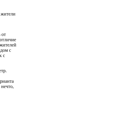
и жители
 от
 отличие
 жителей
ядом с
к с
етр.
арианта
 нечто,