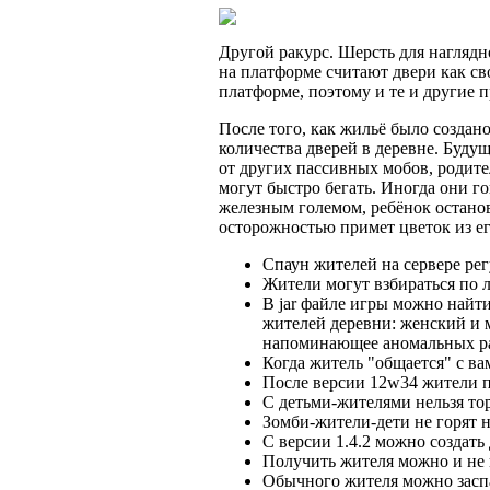
Другой ракурс. Шерсть для наглядн
на платформе считают двери как сво
платформе, поэтому и те и другие 
После того, как жильё было создано
количества дверей в деревне. Будущ
от других пассивных мобов, родите
могут быстро бегать. Иногда они г
железным големом, ребёнок останови
осторожностью примет цветок из ег
Спаун жителей на сервере ре
Жители могут взбираться по 
В jar файле игры можно найти
жителей деревни: женский и м
напоминающее аномальных ра
Когда житель "общается" с вам
После версии 12w34 жители п
С детьми-жителями нельзя тор
Зомби-жители-дети не горят н
С версии 1.4.2 можно создать
Получить жителя можно и не 
Обычного жителя можно заспау