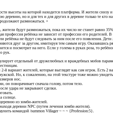
ости высоты на которой находится платформа. И жители снизу 
ю деревню, но и для тех и для других в деревне только те кто на
продолжают размножаться. +
, жители будут размножаться, пока их число не станет равно 35%
ая профессия ребёнка не зависит от профессии его родителей. В
ли ребёнка не будут следовать за ним после его появления. Дети
оняются друг за другом, имитируя тем самым игру. Оказавшись р
тся и посмотрит на него. Если у голема в руках роза, то ребёно
о рук.
гулирует отдельный от дружелюбных и враждебных мобов парам
лестницам.
 2-й вариант жителей, которые выглядят как сам игрок. Есть 2 в
ужской. Но, к сожалению, на этой текстуре тоже можно увидеть
змеров нос.
и, он поворачивает сначала голову, потом тело.
осле удара не закрывают сделки.
говать.
а солнце.
 деревню из зомби-жителей.
находя деревни NPC (путем лечения зомби-жителя).
нить командой /summon Villager ~ ~ ~ {Profession:5}.