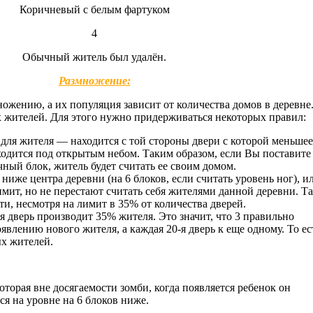
Коричневый с белым фартуком
4
Обычный житель был удалён.
Размножение:
жению, а их популяция зависит от количества домов в деревне
х жителей. Для этого нужно придерживаться некоторых правил:
для жителя — находится с той стороны двери с которой меньшее
аходится под открытым небом. Таким образом, если Вы поставите 
чный блок, житель будет считать ее своим домом.
ниже центра деревни (на 6 блоков, если считать уровень ног), ил
имит, но не перестают считать себя жителями данной деревни. Т
ти, несмотря на лимит в 35% от количества дверей.
 дверь производит 35% жителя. Это значит, что 3 правильно
влению нового жителя, а каждая 20-я дверь к еще одному. То ес
ых жителей.
торая вне досягаемости зомби, когда появляется ребенок он
ся на уровне на 6 блоков ниже.