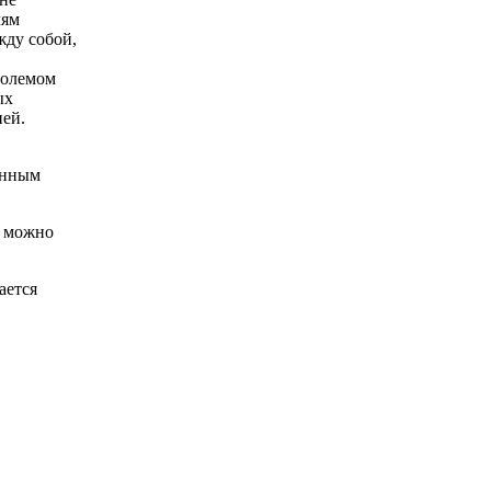
лям
жду собой,
големом
ых
ней.
венным
о можно
ается