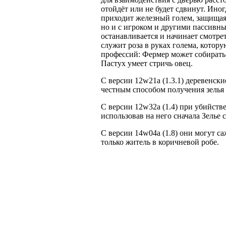
отойдёт или не будет сдвинут. Ино
приходит железный голем, защищая
но и с игроком и другими пассивны
останавливается и начинает смотр
служит роза в руках голема, котор
профессий: Фермер может собирать 
Пастух умеет стричь овец.
С версии 12w21a (1.3.1) деревенск
честным способом получения зелья
С версии 12w32a (1.4) при убийств
использовав на него сначала Зелье с
С версии 14w04a (1.8) они могут с
только житель в коричневой робе.