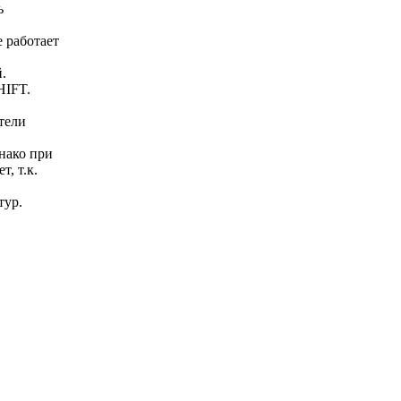
ь
 работает
.
HIFT.
тели
нако при
, т.к.
тур.