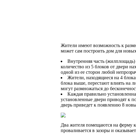
Жители имеют возможность к размно
может сам построить дом для новы
Внутренняя часть (жилплощадь) 
количество из 5 блоков от двери н
одной из ее сторон любой непрозра
Жители, находящиеся на 4 блока 
блока выше, перестают влиять на л
могут размножаться до бесконечнос
Каждая правильно установленная
установленные двери приводят к поя
дверь приведет к появлению 8 нов
Два жителя помещаются на ферму ко
проваливается в зазоры и оказывает