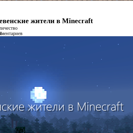
евенские жители в Minecraft
личество
мментариев
0