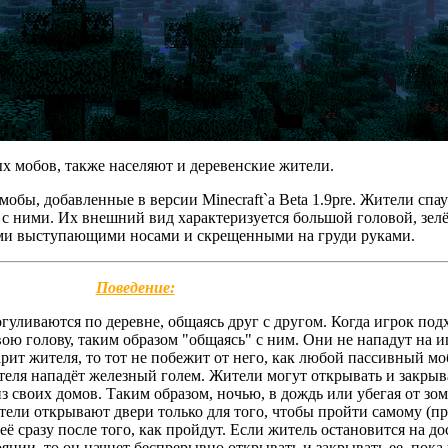
ых мобов, также населяют и деревенские жители.
обы, добавленные в версии Minecraft`a Beta 1.9pre. Жители спау
 с ними. Их внешний вид характеризуется большой головой, зе
ими выступающими носами и скрещенными на груди руками.
Поведение:
гуливаются по деревне, общаясь друг с другом. Когда игрок под
вою голову, таким образом "общаясь" с ним. Они не нападут на и
арит жителя, то тот не побежит от него, как любой пассивный мо
теля нападёт железный голем. Жители могут открывать и закрыв
з своих домов. Таким образом, ночью, в дождь или убегая от зо
ители открывают двери только для того, чтобы пройти самому (пр
ё сразу после того, как пройдут. Если житель остановится на д
янии, то он начнет беспрерывно открывать и закрывать ее, пока