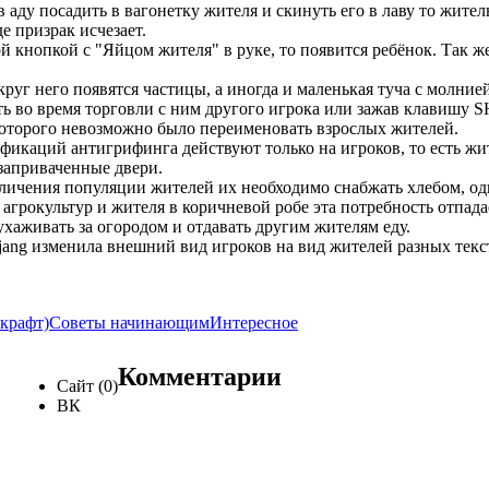
и в аду посадить в вагонетку жителя и скинуть его в лаву то жител
е призрак исчезает.
 кнопкой с "Яйцом жителя" в руке, то появится ребёнок. Так же
круг него появятся частицы, а иногда и маленькая туча с молнией
 во время торговли с ним другого игрока или зажав клавишу S
а которого невозможно было переименовать взрослых жителей.
икаций антигрифинга действуют только на игроков, то есть жи
 заприваченные двери.
величения популяции жителей их необходимо снабжать хлебом, од
агрокультур и жителя в коричневой робе эта потребность отпадает
ухаживать за огородом и отдавать другим жителям еду.
jang изменила внешний вид игроков на вид жителей разных текс
нкрафт)
Советы начинающим
Интересное
Комментарии
Сайт (0)
ВК