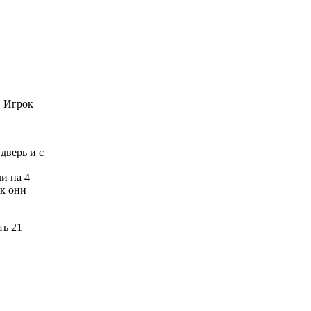
. Игрок
дверь и с
и на 4
ак они
ть 21