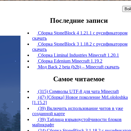
Вой
Последние записи
Сборка StoneBlock 4 1.21.1 с русификатором
скачать
Сборка StoneBlock 3 1.18.2 с русификатором
скачать
Сборка Liminal Industries Minecraft 1.20.1
Сборка Edenium Minecraft 1.19.2
Мод Back 2 beta (b2b) – Minecraft скачать
Самое читаемое
(315) Символы UTF-8 для чата Minecraft
(47) [Сборка] Новое поколение MrLololoshka
[1.15.2]
(39) Включить использование читов в уже
созданной карте
(39) Таблица взрывоустойчивости блоков
майнкрафт
(24) Сборка StoneBlock 3 1.18.2 с русификато