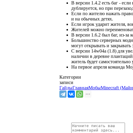
В версии 1.4.2 есть баг - есл
дублируется, но при перезаход
Если по жителю нажать правой
и на обычных детях.
Если игрок ударит жителя, во
Жителей можно переименовать
В версии 1.6.2 был баг, из-з
Большинство серверных модиф
могут открывать и закрывать
С версии 14w04a (1.8) для у
наличии в деревне плантаций 
житель будет самостоятельно 
На первое апреля команда Mo
Категории
записи
Гайды
Главная
Мобы
Minecraft (Май