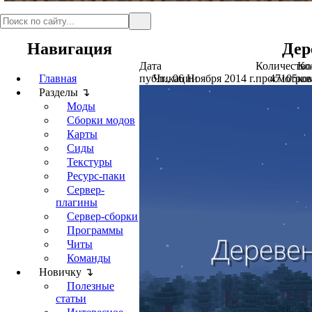
Навигация
Дер
Дата
Количество
Ко
Главная
публикации
Чт., 06 Ноября 2014 г.
просмотров
47105
ко
Разделы ↴
Моды
Сборки модов
Карты
Сиды
Текстуры
Ресурс-паки
Сервер-
плагины
Сервер-сборки
Программы
Читы
Команды
Новичку ↴
Полезные
статьи