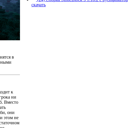
скачать
нятся в
лёными
ходит к
грока ни
б. Вместо
ать
мби, они
и этом не
остаточном
 не