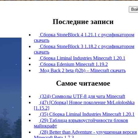
Вой
Последние записи
Сборка StoneBlock 4 1.21.1 с русификатором
скачать
Сборка StoneBlock 3 1.18.2 с русификатором
скачать
Сборка Liminal Industries Minecraft 1.20.1
Сборка Edenium Minecraft 1.19.2
Мод Back 2 beta (b2b) – Minecraft скачать
Самое читаемое
(324) Символы UTF-8 для чата Minecraft
(47) [Сборка] Новое поколение MrLololoshka
[1.15.2]
(35) Сборка Liminal Industries Minecraft 1.20.1
(29) Таблица взрывоустойчивости блоков
майнкрафт
(28) Better than Adventure - улучшенная версия
Minecraft Beta 1.7.3