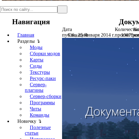
Навигация
Докум
Дата
Количеств
Ко
Главная
публикации
Сб., 25 Января 2014 г.
просмотро
10075
ко
Разделы ↴
Моды
Сборки модов
Карты
Сиды
Текстуры
Ресурс-паки
Сервер-
плагины
Сервер-сборки
Программы
Читы
Команды
Новичку ↴
Полезные
статьи