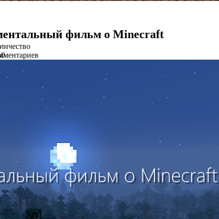
ентальный фильм о Minecraft
о
личество
в
мментариев
0