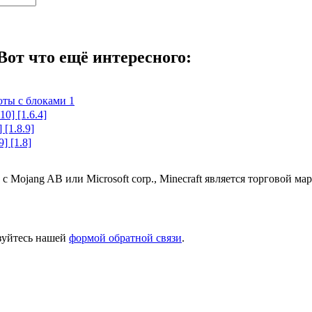
Вот что ещё интересного:
оты с блоками 1
10] [1.6.4]
 [1.8.9]
9] [1.8]
 с Mojang AB или Microsoft corp., Minecraft является торговой 
ьзуйтесь нашей
формой обратной связи
.