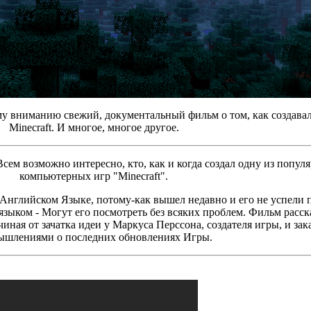
у вниманию свежий, документальный фильм о том, как создавал
Minecraft. И многое, многое другое.
сем возможно интересно, кто, как и когда создал одну из попул
компьютерных игр "Minecraft".
нглийском Языке, потому-как вышел недавно и его не успели п
языком - Могут его посмотреть без всяких проблем. Фильм расск
чиная от зачатка идеи у Маркуса Перссона, создателя игры, и за
ышлениями о последних обновлениях Игры.