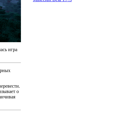
ась игра
ярных
еревести.
азывает о
канчивая