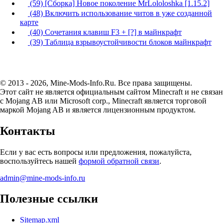
(59) [Сборка] Новое поколение MrLololoshka [1.15.2]
(48) Включить использование читов в уже созданной
карте
(40) Сочетания клавиш F3 + [?] в майнкрафт
(39) Таблица взрывоустойчивости блоков майнкрафт
© 2013 - 2026, Mine-Mods-Info.Ru. Все права защищены.
Этот сайт не является официальным сайтом Minecraft и не связан
с Mojang AB или Microsoft corp., Minecraft является торговой
маркой Mojang AB и является лицензионным продуктом.
Контакты
Если у вас есть вопросы или предложения, пожалуйста,
воспользуйтесь нашей
формой обратной связи
.
admin@mine-mods-info.ru
Полезные ссылки
Sitemap.xml