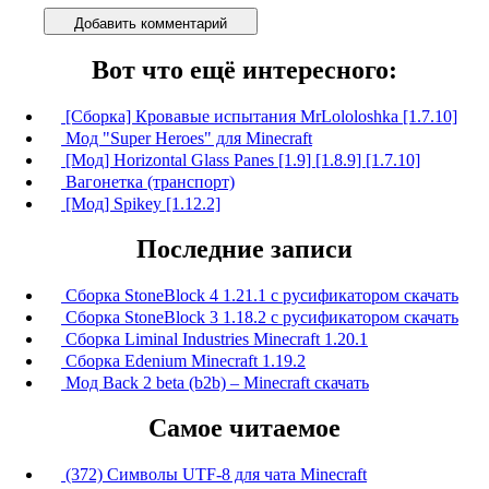
Добавить комментарий
Вот что ещё интересного:
[Сборка] Кровавые испытания MrLololoshka [1.7.10]
Мод "Super Heroes" для Minecraft
[Мод] Horizontal Glass Panes [1.9] [1.8.9] [1.7.10]
Вагонетка (транспорт)
[Мод] Spikey [1.12.2]
Последние записи
Сборка StoneBlock 4 1.21.1 с русификатором скачать
Сборка StoneBlock 3 1.18.2 с русификатором скачать
Сборка Liminal Industries Minecraft 1.20.1
Сборка Edenium Minecraft 1.19.2
Мод Back 2 beta (b2b) – Minecraft скачать
Самое читаемое
(372) Символы UTF-8 для чата Minecraft