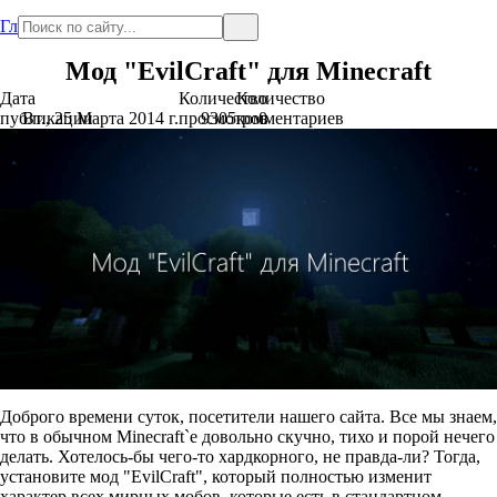
Главная
Мод "EvilCraft" для Minecraft
Дата
Количество
Количество
публикации
Вт., 25 Марта 2014 г.
просмотров
9305
комментариев
0
Доброго времени суток, посетители нашего сайта. Все мы знаем,
что в обычном Minecraft`e довольно скучно, тихо и порой нечего
делать. Хотелось-бы чего-то хардкорного, не правда-ли? Тогда,
установите мод "EvilCraft", который полностью изменит
характер всех мирных мобов, которые есть в стандартном