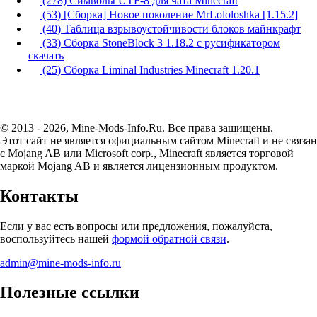
(278) Символы UTF-8 для чата Minecraft
(53) [Сборка] Новое поколение MrLololoshka [1.15.2]
(40) Таблица взрывоустойчивости блоков майнкрафт
(33) Сборка StoneBlock 3 1.18.2 с русификатором
скачать
(25) Сборка Liminal Industries Minecraft 1.20.1
© 2013 - 2026, Mine-Mods-Info.Ru. Все права защищены.
Этот сайт не является официальным сайтом Minecraft и не связан
с Mojang AB или Microsoft corp., Minecraft является торговой
маркой Mojang AB и является лицензионным продуктом.
Контакты
Если у вас есть вопросы или предложения, пожалуйста,
воспользуйтесь нашей
формой обратной связи
.
admin@mine-mods-info.ru
Полезные ссылки