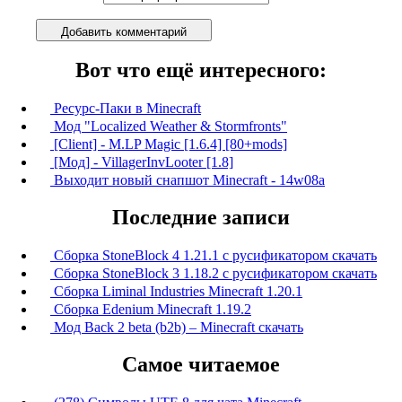
Добавить комментарий
Вот что ещё интересного:
Ресурс-Паки в Minecraft
Мод "Localized Weather & Stormfronts"
[Client] - M.LP Magic [1.6.4] [80+mods]
[Мод] - VillagerInvLooter [1.8]
Выходит новый снапшот Minecraft - 14w08a
Последние записи
Сборка StoneBlock 4 1.21.1 с русификатором скачать
Сборка StoneBlock 3 1.18.2 с русификатором скачать
Сборка Liminal Industries Minecraft 1.20.1
Сборка Edenium Minecraft 1.19.2
Мод Back 2 beta (b2b) – Minecraft скачать
Самое читаемое