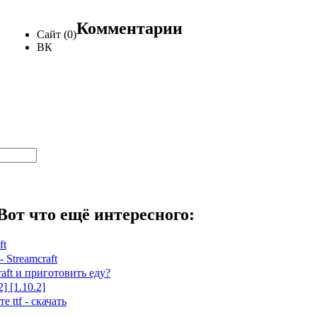
Комментарии
Сайт (0)
ВК
Вот что ещё интересного:
ft
 Streamcraft
aft и приготовить еду?
] [1.10.2]
ttf - скачать