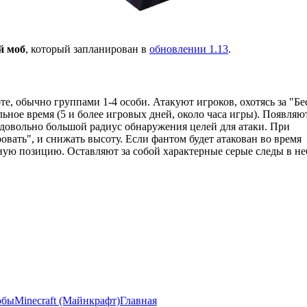
й моб
, который запланирован в
обновлении 1.13
.
е, обычно группами 1-4 особи. Атакуют игроков, охотясь за "Б
ьное время (5 и более игровых дней, около часа игры). Появляю
 довольно большой радиус обнаружения целей для атаки. При
вать", и снижать высоту. Если фантом будет атакован во время
ную позицию. Оставляют за собой характерные серые следы в не
обы
Minecraft (Майнкрафт)
Главная