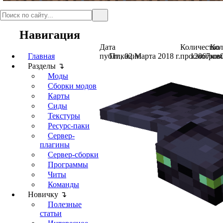
Навигация
Дата
Количество
Кол
Главная
публикации
Пт., 02 Марта 2018 г.
просмотров
12067
ком
Разделы ↴
Моды
Сборки модов
Карты
Сиды
Текстуры
Ресурс-паки
Сервер-
плагины
Сервер-сборки
Программы
Читы
Команды
Новичку ↴
Полезные
статьи