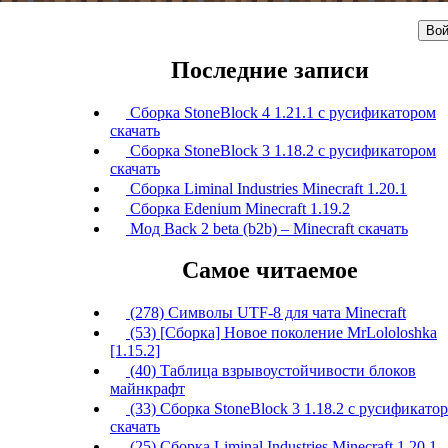
Вой
Последние записи
Сборка StoneBlock 4 1.21.1 с русификатором
скачать
Сборка StoneBlock 3 1.18.2 с русификатором
скачать
Сборка Liminal Industries Minecraft 1.20.1
Сборка Edenium Minecraft 1.19.2
Мод Back 2 beta (b2b) – Minecraft скачать
Самое читаемое
(278) Символы UTF-8 для чата Minecraft
(53) [Сборка] Новое поколение MrLololoshka
[1.15.2]
(40) Таблица взрывоустойчивости блоков
майнкрафт
(33) Сборка StoneBlock 3 1.18.2 с русификато
скачать
(25) Сборка Liminal Industries Minecraft 1.20.1