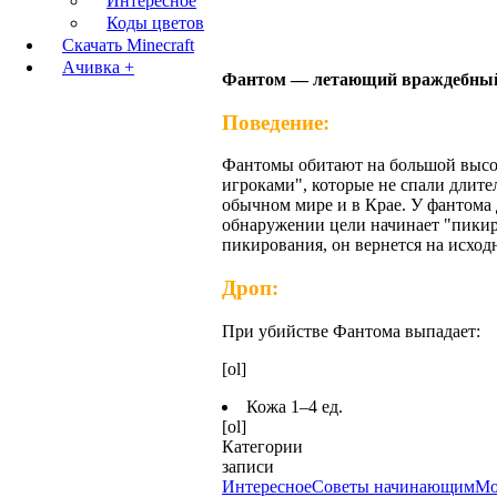
Интересное
Коды цветов
Скачать Minecraft
Ачивка +
Фантом — летающий враждебны
Поведение:
Фантомы обитают на большой высот
игроками", которые не спали длител
обычном мире и в Крае. У фантома
обнаружении цели начинает "пикиро
пикирования, он вернется на исход
Дроп:
При убийстве Фантома выпадает:
[ol]
Кожа 1–4 ед.
[ol]
Категории
записи
Интересное
Советы начинающим
М