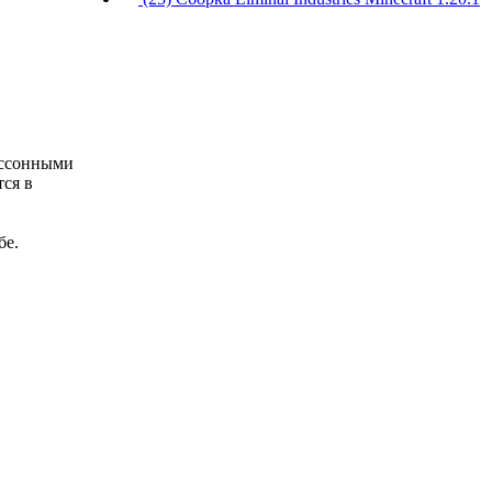
ессонными
тся в
бе.