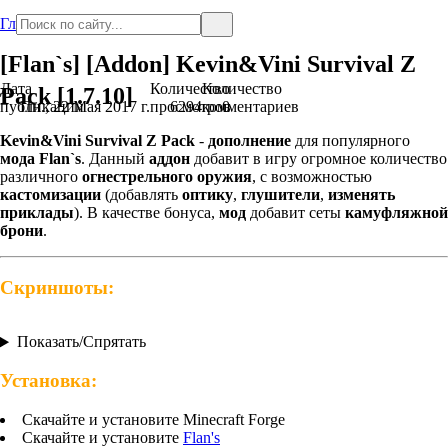
Главная
[Flan`s] [Addon] Kevin&Vini Survival Z
Дата
Количество
Количество
Pack [1.7.10]
публикации
Пн., 22 Мая 2017 г.
просмотров
6294
комментариев
0
Kevin&Vini Survival Z Pack
-
дополнение
для популярного
мода
Flan`s
. Данный
аддон
добавит в игру огромное количество
различного
огнестрельного оружия
, с возможностью
кастомизации
(добавлять
оптику
,
глушители
,
изменять
приклады
). В качестве бонуса,
мод
добавит сеты
камуфляжной
брони
.
Скриншоты:
Показать/Спрятать
Установка:
Скачайте и установите Minecraft Forge
Скачайте и установите
Flan's