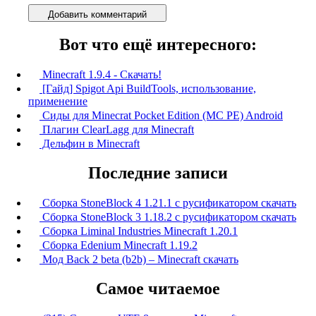
Добавить комментарий
Вот что ещё интересного:
Minecraft 1.9.4 - Скачать!
[Гайд] Spigot Api BuildTools, использование,
применение
Сиды для Minecrat Pocket Edition (MC PE) Android
Плагин ClearLagg для Minecraft
Дельфин в Minecraft
Последние записи
Сборка StoneBlock 4 1.21.1 с русификатором скачать
Сборка StoneBlock 3 1.18.2 с русификатором скачать
Сборка Liminal Industries Minecraft 1.20.1
Сборка Edenium Minecraft 1.19.2
Мод Back 2 beta (b2b) – Minecraft скачать
Самое читаемое