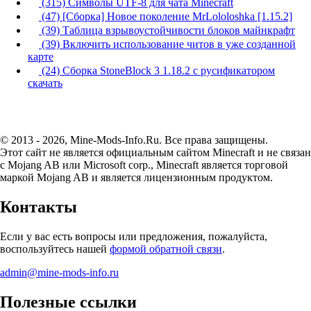
(315) Символы UTF-8 для чата Minecraft
(47) [Сборка] Новое поколение MrLololoshka [1.15.2]
(39) Таблица взрывоустойчивости блоков майнкрафт
(39) Включить использование читов в уже созданной
карте
(24) Сборка StoneBlock 3 1.18.2 с русификатором
скачать
© 2013 - 2026, Mine-Mods-Info.Ru. Все права защищены.
Этот сайт не является официальным сайтом Minecraft и не связан
с Mojang AB или Microsoft corp., Minecraft является торговой
маркой Mojang AB и является лицензионным продуктом.
Контакты
Если у вас есть вопросы или предложения, пожалуйста,
воспользуйтесь нашей
формой обратной связи
.
admin@mine-mods-info.ru
Полезные ссылки