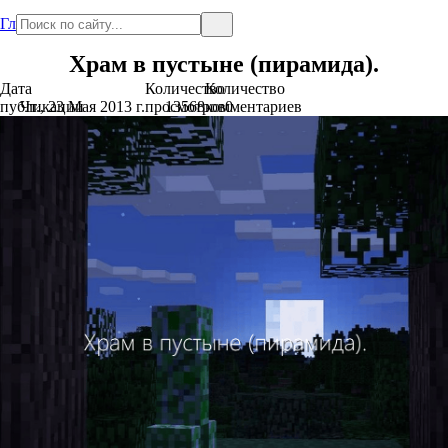
Главная
Храм в пустыне (пирамида).
Дата
Количество
Количество
публикации
Чт., 23 Мая 2013 г.
просмотров
13568
комментариев
0