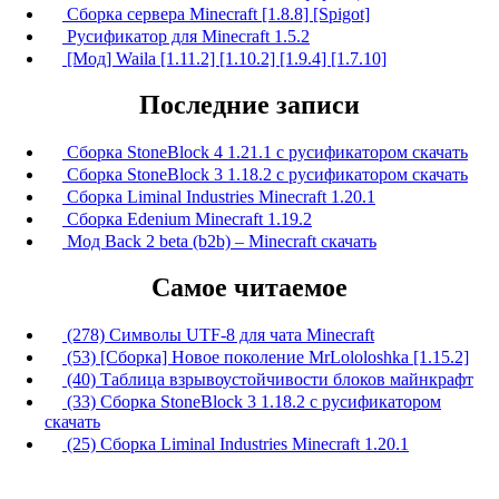
Сборка сервера Minecraft [1.8.8] [Spigot]
Русификатор для Minecraft 1.5.2
[Мод] Waila [1.11.2] [1.10.2] [1.9.4] [1.7.10]
Последние записи
Сборка StoneBlock 4 1.21.1 с русификатором скачать
Сборка StoneBlock 3 1.18.2 с русификатором скачать
Сборка Liminal Industries Minecraft 1.20.1
Сборка Edenium Minecraft 1.19.2
Мод Back 2 beta (b2b) – Minecraft скачать
Самое читаемое
(278) Символы UTF-8 для чата Minecraft
(53) [Сборка] Новое поколение MrLololoshka [1.15.2]
(40) Таблица взрывоустойчивости блоков майнкрафт
(33) Сборка StoneBlock 3 1.18.2 с русификатором
скачать
(25) Сборка Liminal Industries Minecraft 1.20.1