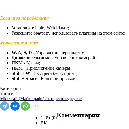
Если игра не работает:
Установите
Unity Web Player
;
Разрешите браузеру использовать плагины на этом сайте;
Управление в игре:
W, A, S, D
- Управление персонажем;
Движение мышью
- Управление камерой;
ЛКМ
- Удары;
ПКМ
- Приближение камеры;
Shift + W
- Быстрый бег (спринт);
Shift + Space
- Большой прыжок.
Категории
записи
Minecraft (Майнкрафт)
Интересное
Другое
Комментарии
Сайт (0)
ВК