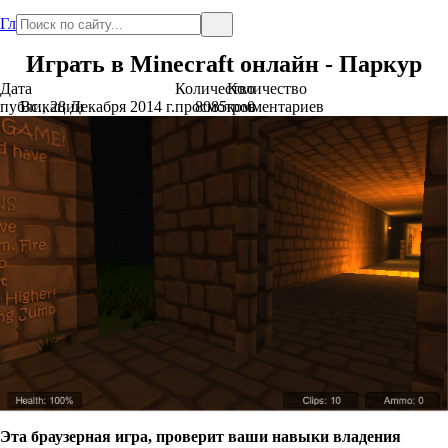
Главная
Играть в Minecraft онлайн - Паркур
Дата
Количество
Количество
публикации
Вс., 28 Декабря 2014 г.
просмотров
8085
комментариев
0
Эта браузерная игра, проверит ваши навыки владения