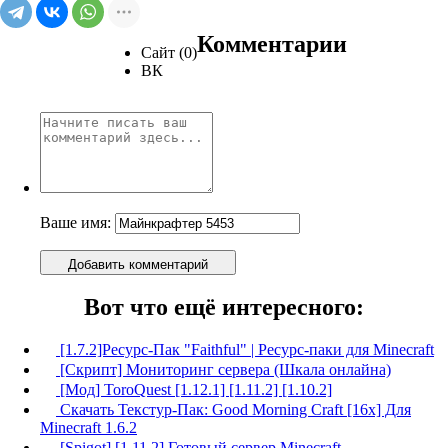
Комментарии
Сайт (0)
ВК
Ваше имя:
Добавить комментарий
Вот что ещё интересного:
[1.7.2]Ресурс-Пак "Faithful" | Ресурс-паки для Minecraft
[Скрипт] Мониторинг сервера (Шкала онлайна)
[Мод] ToroQuest [1.12.1] [1.11.2] [1.10.2]
Скачать Текстур-Пак: Good Morning Craft [16x] Для
Minecraft 1.6.2
[Spigot] [1.11.2] Готовый сервер Minecraft