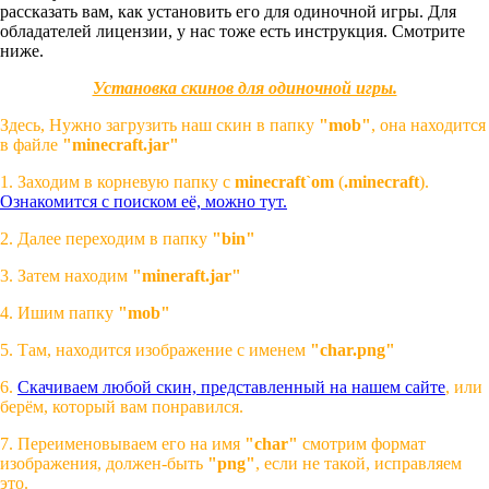
рассказать вам, как установить его для одиночной игры. Для
обладателей лицензии, у нас тоже есть инструкция. Смотрите
ниже.
Установка скинов для одиночной игры.
Здесь, Нужно загрузить наш скин в папку
"mob"
, она находится
в файле
"minecraft.jar"
1. Заходим в корневую папку с
minecraft`om
(
.minecraft
).
Ознакомится с поиском её, можно тут.
2. Далее переходим в папку
"bin"
3. Затем находим
"mineraft.jar"
4. Ишим папку
"mob"
5. Там, находится изображение с именем
"char.png"
6.
Скачиваем любой скин, представленный на нашем сайте
, или
берём, который вам понравился.
7. Переименовываем его на имя
"char"
смотрим формат
изображения, должен-быть
"png"
, если не такой, исправляем
это.