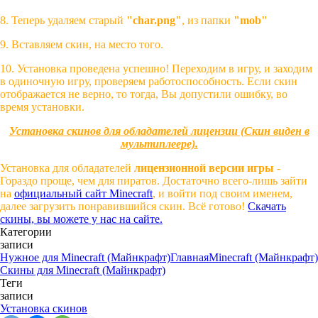
8. Теперь удаляем старый
"char.png"
, из папки
"mob"
9. Вставляем скин, на место того.
10. Установка проведена успешно! Переходим в игру, и заходим
в одиночную игру, проверяем работоспособность. Если скин
отображается не верно, то тогда, Вы допустили ошибку, во
время установки.
Установка скинов для обладателей лицензии (Скин виден в
мультиплеере).
Установка для обладателей
лицензионной версии игры
-
Гораздо проще, чем для пиратов. Достаточно всего-лишь зайти
на
официальный сайт Minecraft
, и войти под своим именем,
далее загрузить понравившийся скин. Всё готово!
Скачать
скины, вы можете у нас на сайте.
Категории
записи
Нужное для Minecraft (Майнкрафт)
Главная
Minecraft (Майнкрафт)
Скины для Minecraft (Майнкрафт)
Теги
записи
Установка скинов