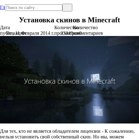
Главная
Установка скинов в Minecraft
Дата
Количество
Количество
публикации
Вт., 11 Февраля 2014 г.
просмотров
33349
комментариев
0
Для тех, кто не является обладателем лицензии - К сожалению,
нельзя установить свой собственный скин. Но мы, можем