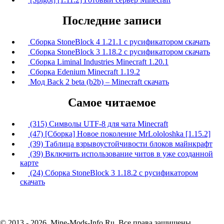
Последние записи
Сборка StoneBlock 4 1.21.1 с русификатором скачать
Сборка StoneBlock 3 1.18.2 с русификатором скачать
Сборка Liminal Industries Minecraft 1.20.1
Сборка Edenium Minecraft 1.19.2
Мод Back 2 beta (b2b) – Minecraft скачать
Самое читаемое
(315) Символы UTF-8 для чата Minecraft
(47) [Сборка] Новое поколение MrLololoshka [1.15.2]
(39) Таблица взрывоустойчивости блоков майнкрафт
(39) Включить использование читов в уже созданной
карте
(24) Сборка StoneBlock 3 1.18.2 с русификатором
скачать
© 2013 - 2026, Mine-Mods-Info.Ru. Все права защищены.