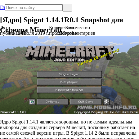
Главная
[Ядро] Spigot 1.14.1R0.1 Snapshot для
Дата
Количество
Количество
Сервера Minecraft
публикации
Пт., 12 Июля 2019 г.
просмотров
3256
комментариев
0
Ядро Spigot 1.14.1 является хорошим, но не самым идеальным
выбором для создания сервера Minecraft, поскольку работает на
не самой свежей версии игры. В Spigot 1.14.2 были исправлены
некоторые баги, поэтому я советовал бы присмотреться к нему,