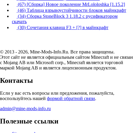
(67) [Сборка] Новое поколение MrLololoshka [1.15.2]
(46) Таблица взрывоустойчивости блоков майнкрафт
(34) Сборка StoneBlock 3 1.18.2 с русификатором
скачать
(30) Сочетания клавиш F3 + [?] в майнкрафт
© 2013 - 2026, Mine-Mods-Info.Ru. Все права защищены.
Этот сайт не является официальным сайтом Minecraft и не связан
с Mojang AB или Microsoft corp., Minecraft является торговой
маркой Mojang AB и является лицензионным продуктом.
Контакты
Если у вас есть вопросы или предложения, пожалуйста,
воспользуйтесь нашей
формой обратной связи
.
admin@mine-mods-info.ru
Полезные ссылки