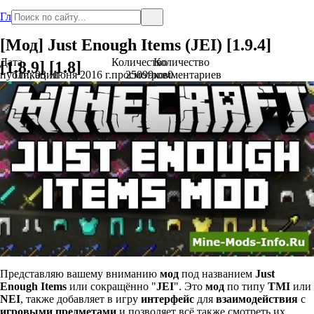
Главная
[Мод] Just Enough Items (JEI) [1.9.4]
Дата
Количество
Количество
[1.8.9] [1.8]
публикации
Пт., 03 Июня 2016 г.
просмотров
25099
комментариев
0
Представляю вашему вниманию
мод
под названием
Just
Enough Items
или сокращённо "
JEI
". Это
мод
по типу
TMI
или
NEI
, также добавляет в игру
интерфейс
для
взаимодействия
с
игровыми
предметами
и позволяет всё также смотреть их