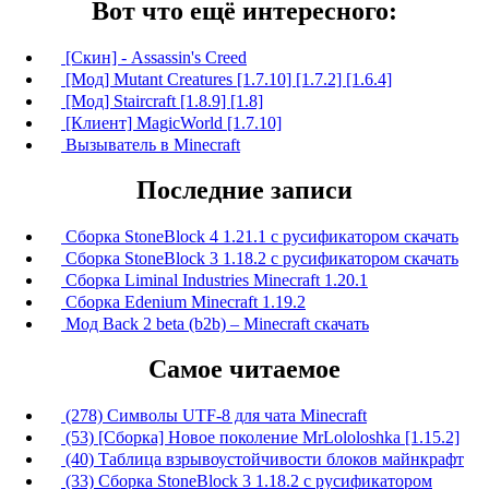
Вот что ещё интересного:
[Скин] - Assassin's Creed
[Мод] Mutant Creatures [1.7.10] [1.7.2] [1.6.4]
[Мод] Staircraft [1.8.9] [1.8]
[Клиент] MagicWorld [1.7.10]
Вызыватель в Minecraft
Последние записи
Сборка StoneBlock 4 1.21.1 с русификатором скачать
Сборка StoneBlock 3 1.18.2 с русификатором скачать
Сборка Liminal Industries Minecraft 1.20.1
Сборка Edenium Minecraft 1.19.2
Мод Back 2 beta (b2b) – Minecraft скачать
Самое читаемое
(278) Символы UTF-8 для чата Minecraft
(53) [Сборка] Новое поколение MrLololoshka [1.15.2]
(40) Таблица взрывоустойчивости блоков майнкрафт
(33) Сборка StoneBlock 3 1.18.2 с русификатором