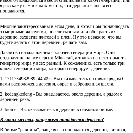
навсего-понадобится ввести специальный ключ генерации, или
я расскажу вам в каких местах, эти деревни чаще всего
попадаются.
Многие заинтересованы в этом деле, и хотели-бы понаблюдать
за мирными жителями, поселиться там или обокрасть их
деревню, захватив жителей в плен. Ну это неважно, что вы
будете делать с этой деревней, решать вам.
Давайте, сначала начнём с ключей генерации мира. Они
подходят не на все версии Minecraft, а только на некоторые т.к
генератор мира у всех разный. К сожалению, есть только три
ключа генерации мира, который генерирует деревню.
1. 1711734982989244509 - Вы оказываетесь на пляже рядом С
вами расположена деревня, овраг и заброшенная шахта.
2. kedengkedeng - Вы оказываетесь около деревни, а рядом с
деревней река.
3. biome - Вы оказываетесь в деревне в снежном биоме.
В каких местах, чаще всего попадается деревня?
В биоме "равнина", чаще всего попадаются деревни, лично я,