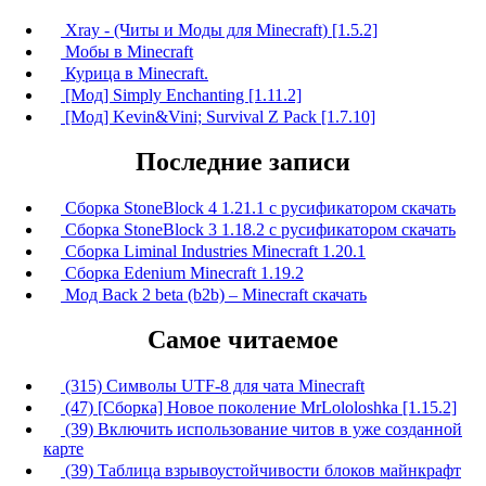
Xray - (Читы и Моды для Minecraft) [1.5.2]
Мобы в Minecraft
Курица в Minecraft.
[Мод] Simply Enchanting [1.11.2]
[Мод] Kevin&Vini; Survival Z Pack [1.7.10]
Последние записи
Сборка StoneBlock 4 1.21.1 с русификатором скачать
Сборка StoneBlock 3 1.18.2 с русификатором скачать
Сборка Liminal Industries Minecraft 1.20.1
Сборка Edenium Minecraft 1.19.2
Мод Back 2 beta (b2b) – Minecraft скачать
Самое читаемое
(315) Символы UTF-8 для чата Minecraft
(47) [Сборка] Новое поколение MrLololoshka [1.15.2]
(39) Включить использование читов в уже созданной
карте
(39) Таблица взрывоустойчивости блоков майнкрафт