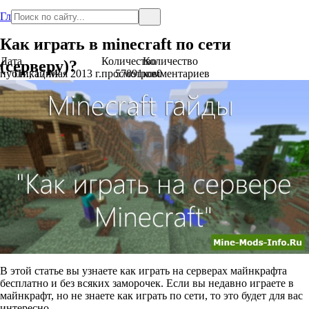
Главная
Как играть в minecraft по сети
Дата
Количество
Количество
(серверу)?
публикации
Пт., 17 Мая 2013 г.
просмотров
57091
комментариев
0
В этой статье вы узнаете как играть на серверах майнкрафта
бесплатно и без всяких заморочек. Если вы недавно играете в
майнкрафт, но не знаете как играть по сети, то это будет для вас
интересно.