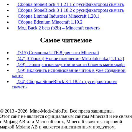
Сборка StoneBlock 4 1.21.1 с русификатором скачать
Сборка StoneBlock 3 1.18.2 с русификатором скачать
Сборка Liminal Industries Minecraft 1.20.1
Сборка Edenium Minecraft 1.19.2
Мод Back 2 beta (b2b) – Minecraft скачать
Самое читаемое
(315) Символы UTF-8 для чата Minecraft
(47) [Сборка] Новое поколение MrLololoshka [1.15.2]
(39) Таблица взрывоустойчивости блоков майнкрафт
(39) Включить использование читов в уже созданной
карте
(24) Сборка StoneBlock 3 1.18.2 с русификатором
скачать
© 2013 - 2026, Mine-Mods-Info.Ru. Все права защищены.
Этот сайт не является официальным сайтом Minecraft и не связан
с Mojang AB или Microsoft corp., Minecraft является торговой
маркой Mojang AB и является лицензионным продуктом.