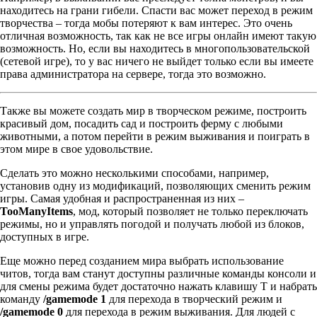
находитесь на грани гибели. Спасти вас может переход в режим
творчества – тогда мобы потеряют к вам интерес. Это очень
отличная возможность, так как не все игры онлайн имеют такую
возможность. Но, если вы находитесь в многопользовательской
(сетевой игре), то у вас ничего не выйдет только если вы имеете
права администратора на сервере, тогда это возможно.
Также вы можете создать мир в творческом режиме, построить
красивый дом, посадить сад и построить ферму с любыми
животными, а потом перейти в режим выживания и поиграть в
этом мире в свое удовольствие.
Сделать это можно несколькими способами, например,
установив одну из модификаций, позволяющих сменить режим
игры. Самая удобная и распространенная из них –
TooManyItems
, мод, который позволяет не только переключать
режимы, но и управлять погодой и получать любой из блоков,
доступных в игре.
Еще можно перед созданием мира выбрать использование
читов, тогда вам станут доступны различные команды консоли и
для смены режима будет достаточно нажать клавишу Т и набрать
команду
/gamemode 1
для перехода в творческий режим и
/gamemode 0
для перехода в режим выживания. Для людей с