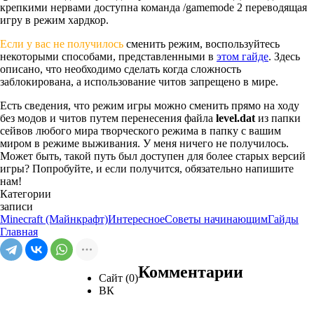
крепкими нервами доступна команда /gamemode 2 переводящая
игру в режим хардкор.
Если у вас не получилось
сменить режим, воспользуйтесь
некоторыми способами, представленными в
этом гайде
. Здесь
описано, что необходимо сделать когда сложность
заблокирована, а использование читов запрещено в мире.
Есть сведения, что режим игры можно сменить прямо на ходу
без модов и читов путем перенесения файла
level.dat
из папки
сейвов любого мира творческого режима в папку с вашим
миром в режиме выживания. У меня ничего не получилось.
Может быть, такой путь был доступен для более старых версий
игры? Попробуйте, и если получится, обязательно напишите
нам!
Категории
записи
Minecraft (Майнкрафт)
Интересное
Советы начинающим
Гайды
Главная
Комментарии
Сайт (0)
ВК