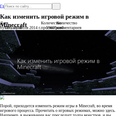
Главная
Как изменить игровой режим в
Дата
Количество
Количество
Minecraft
публикации
Пт., 18 Июля 2014 г.
просмотров
59605
комментариев
0
Порой, приходится изменить режим игры в Minecraft, во время
игрового процесса. Прочитать о игровых режимах, можно здесь.
Например, в выживании вас преследует толпа монстров, и вы