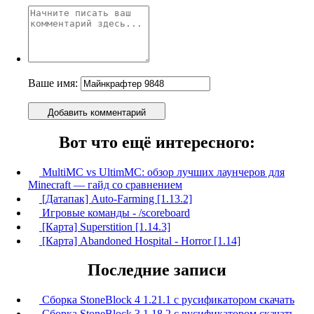
Ваше имя:
Добавить комментарий
Вот что ещё интересного:
MultiMC vs UltimMC: обзор лучших лаунчеров для
Minecraft — гайд со сравнением
[Датапак] Auto-Farming [1.13.2]
Игровые команды - /scoreboard
[Карта] Superstition [1.14.3]
[Карта] Abandoned Hospital - Horror [1.14]
Последние записи
Сборка StoneBlock 4 1.21.1 с русификатором скачать
Сборка StoneBlock 3 1.18.2 с русификатором скачать