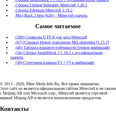
Сборка Liminal Industries Minecraft 1.20.1
Сборка Edenium Minecraft 1.19.2
Мод Back 2 beta (b2b) – Minecraft скачать
Самое читаемое
(290) Символы UTF-8 для чата Minecraft
(67) [Сборка] Новое поколение MrLololoshka [1.15.2]
(46) Таблица взрывоустойчивости блоков майнкрафт
(34) Сборка StoneBlock 3 1.18.2 с русификатором
скачать
(30) Сочетания клавиш F3 + [?] в майнкрафт
© 2013 - 2026, Mine-Mods-Info.Ru. Все права защищены.
Этот сайт не является официальным сайтом Minecraft и не связан
с Mojang AB или Microsoft corp., Minecraft является торговой
маркой Mojang AB и является лицензионным продуктом.
Контакты