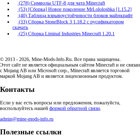
(278) Символы UTF-8 для чата Minecraft
(53) [Сборка] Новое поколение MrLololoshka [1.15.2]
(40) Таблица взрывоустойчивости блоков майнкрафт
(33) Сборка StoneBlock 3 1.18.2 с русификатором
скачать
(25) Сборка Liminal Industries Minecraft 1.20.1
© 2013 - 2026, Mine-Mods-Info.Ru. Все права защищены.
Этот сайт не является официальным сайтом Minecraft и не связан
с Mojang AB или Microsoft corp., Minecraft является торговой
маркой Mojang AB и является лицензионным продуктом.
Контакты
Если у вас есть вопросы или предложения, пожалуйста,
воспользуйтесь нашей
формой обратной связи
.
admin@mine-mods-info.ru
Полезные ссылки