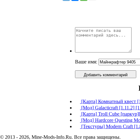
Ваше имя:
Добавить комментарий
[Карта] Комнатный квест [1
[Мод] Galacticraft [1.11.2] [1.
[Карта] Troll Cube [паркур][
[Мод] Hardcore Questing Mod
[Текстуры] Modern Craft [1.8
© 2013 - 2026, Mine-Mods-Info.Ru. Все права защищены.