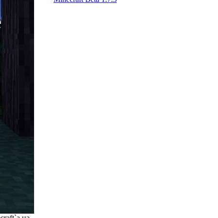
raft`a на