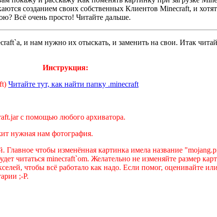
ются созданием своих собственных Клиентов Minecraft, и хотят
вою? Всё очень просто! Читайте дальше.
craft`a, и нам нужно их отыскать, и заменить на свои. Итак чита
Инструкция:
ft)
Читайте тут, как найти папку .minecraft
raft.jar с помощью любого архиватора.
лежит нужная нам фотография.
ой. Главное чтобы изменённая картинка имела название "mojang.
удет читаться minecraft`om. Желательно не изменяйте размер кар
кселей, чтобы всё работало как надо. Если помог, оценивайте ил
рии ;-P.