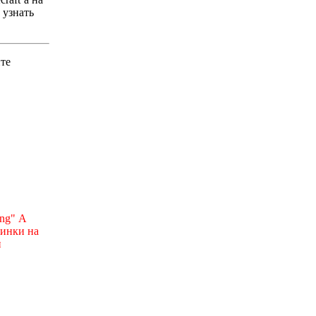
 узнать
йте
png" А
тинки на
и