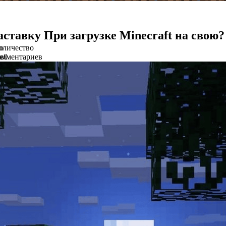
аставку При загрузке Minecraft на свою?
о
оличество
в
омментариев
0