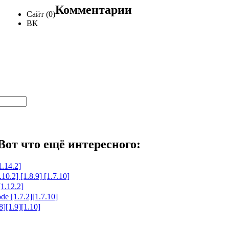
Комментарии
Сайт (0)
ВК
Вот что ещё интересного:
.14.2]
10.2] [1.8.9] [1.7.10]
1.12.2]
e [1.7.2][1.7.10]
][1.9][1.10]