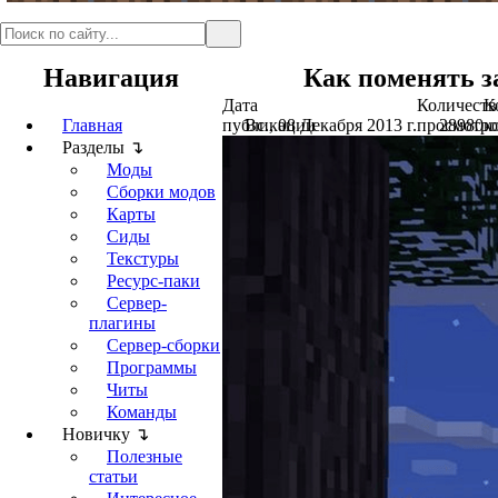
Навигация
Как поменять з
Дата
Количеств
К
Главная
публикации
Вс., 08 Декабря 2013 г.
просмотро
28980
к
Разделы ↴
Моды
Сборки модов
Карты
Сиды
Текстуры
Ресурс-паки
Сервер-
плагины
Сервер-сборки
Программы
Читы
Команды
Новичку ↴
Полезные
статьи