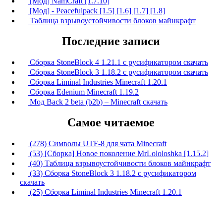
[Мод] NamCraft [1.7.10]
[Мод] - Peacefulpack [1.5] [1.6] [1.7] [1.8]
Таблица взрывоустойчивости блоков майнкрафт
Последние записи
Сборка StoneBlock 4 1.21.1 с русификатором скачать
Сборка StoneBlock 3 1.18.2 с русификатором скачать
Сборка Liminal Industries Minecraft 1.20.1
Сборка Edenium Minecraft 1.19.2
Мод Back 2 beta (b2b) – Minecraft скачать
Самое читаемое
(278) Символы UTF-8 для чата Minecraft
(53) [Сборка] Новое поколение MrLololoshka [1.15.2]
(40) Таблица взрывоустойчивости блоков майнкрафт
(33) Сборка StoneBlock 3 1.18.2 с русификатором
скачать
(25) Сборка Liminal Industries Minecraft 1.20.1