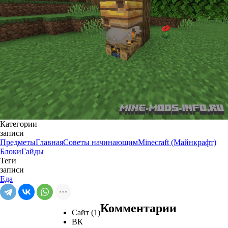
Категории
записи
Предметы
Главная
Советы начинающим
Minecraft (Майнкрафт)
Блоки
Гайды
Теги
записи
Еда
Комментарии
Сайт (1)
ВК