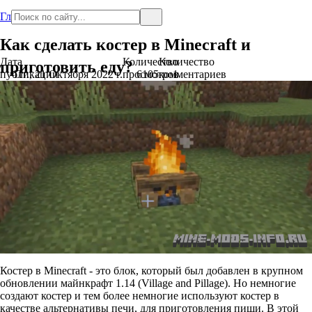
Главная
Как сделать костер в Minecraft и
Дата
Количество
Количество
приготовить еду?
публикации
Пт., 21 Октября 2022 г.
просмотров
6105
комментариев
1
Костер в Minecraft - это блок, который был добавлен в крупном
обновлении майнкрафт 1.14 (Village and Pillage). Но немногие
создают костер и тем более немногие используют костер в
качестве альтернативы печи, для приготовления пищи. В этой