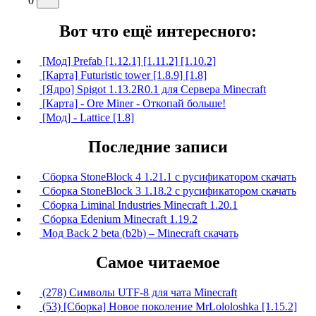
0
Вот что ещё интересного:
[Мод] Prefab [1.12.1] [1.11.2] [1.10.2]
[Карта] Futuristic tower [1.8.9] [1.8]
[Ядро] Spigot 1.13.2R0.1 для Сервера Minecraft
[Карта] - Ore Miner - Откопай больше!
[Мод] - Lattice [1.8]
Последние записи
Сборка StoneBlock 4 1.21.1 с русификатором скачать
Сборка StoneBlock 3 1.18.2 с русификатором скачать
Сборка Liminal Industries Minecraft 1.20.1
Сборка Edenium Minecraft 1.19.2
Мод Back 2 beta (b2b) – Minecraft скачать
Самое читаемое
(278) Символы UTF-8 для чата Minecraft
(53) [Сборка] Новое поколение MrLololoshka [1.15.2]