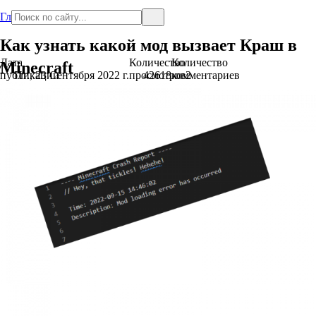
Главная
Как узнать какой мод вызвает Краш в
Дата
Количество
Количество
Minecraft
публикации
Пт., 23 Сентября 2022 г.
просмотров
42618
комментариев
2