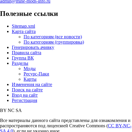
admin@mine-mods-info.ru
Полезные ссылки
Sitemap.xml
Карта сайта
По категориям (все новости)
По категориям (группировка)
Генерировать ачивку
Правила сайта
Группа ВК
Разделы
Моды
Ресурс-Паки
Карты
Изменения на сайте
Поиск на сайте
Вход на сайт
Регистрация
BY
NC
SA
Все материалы данного сайта представлены для ознакомления и
распространяются под лицензией Creative Commons (
CC BY-NC-
SA 4.0
), если не указано иное.