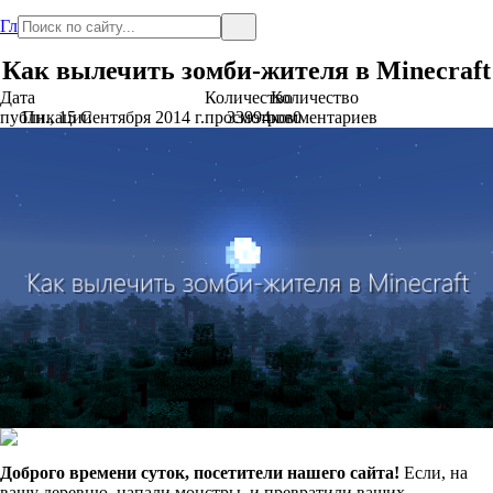
Главная
Как вылечить зомби-жителя в Minecraft
Дата
Количество
Количество
публикации
Пн., 15 Сентября 2014 г.
просмотров
33994
комментариев
0
Доброго времени суток, посетители нашего сайта!
Если, на
вашу деревню, напали монстры, и превратили ваших