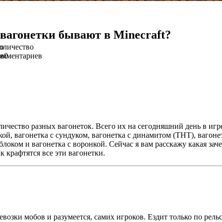
вагонетки бывают в Minecraft?
о
оличество
ов
омментариев
0
личество разных вагонеток. Всего их на сегодняшний день в игре:
кой, вагонетка с сундуком, вагонетка с динамитом (THT), вагоне
локом и вагонетка с воронкой. Сейчас я вам расскажу какая заче
ак крафтятся все эти вагонетки.
евозки мобов и разумеется, самих игроков. Ездит только по рель