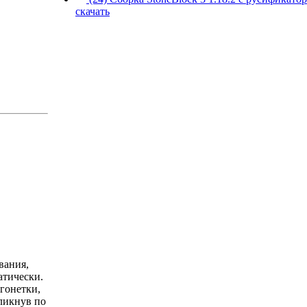
скачать
вания,
атически.
гонетки,
кликнув по