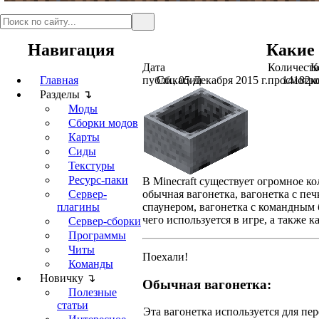
Навигация
Какие 
Дата
Количеств
К
Главная
публикации
Сб., 05 Декабря 2015 г.
просмотр
14182
к
Разделы ↴
Моды
Сборки модов
Карты
Сиды
Текстуры
Ресурс-паки
В Minecraft существует огромное ко
Сервер-
обычная вагонетка, вагонетка с печ
плагины
спаунером, вагонетка с командным б
чего используется в игре, а также к
Сервер-сборки
Программы
Читы
Поехали!
Команды
Новичку ↴
Обычная вагонетка:
Полезные
статьи
Эта вагонетка используется для пер