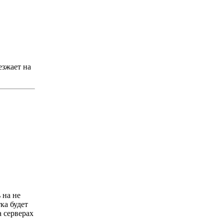
езжает на
 на не
ка будет
 серверах