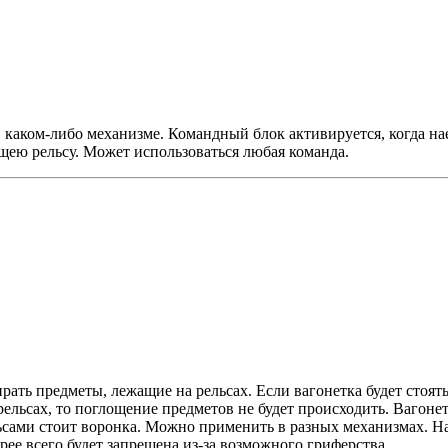
 каком-либо механизме. Командный блок активируется, когда на
ею рельсу. Может использоваться любая команда.
рать предметы, лежащие на рельсах. Если вагонетка будет стоять
ьсах, то поглощение предметов не будет происходить. Вагонет
ьсами стоит воронка. Можно применить в разных механизмах. На
орее всего будет запрещена из-за возможного гриферства.