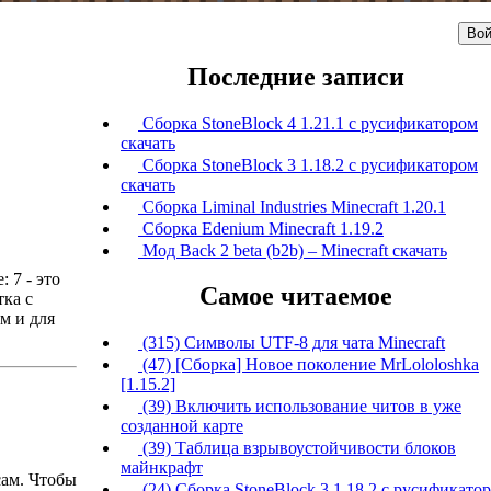
Вой
Последние записи
Сборка StoneBlock 4 1.21.1 с русификатором
скачать
Сборка StoneBlock 3 1.18.2 с русификатором
скачать
Сборка Liminal Industries Minecraft 1.20.1
Сборка Edenium Minecraft 1.19.2
Мод Back 2 beta (b2b) – Minecraft скачать
 7 - это
Самое читаемое
тка с
м и для
(315) Символы UTF-8 для чата Minecraft
(47) [Сборка] Новое поколение MrLololoshka
[1.15.2]
(39) Включить использование читов в уже
созданной карте
(39) Таблица взрывоустойчивости блоков
майнкрафт
сам. Чтобы
(24) Сборка StoneBlock 3 1.18.2 с русификато