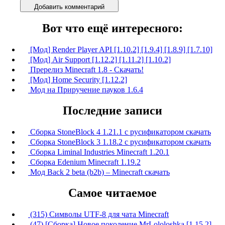
Добавить комментарий
Вот что ещё интересного:
[Мод] Render Player API [1.10.2] [1.9.4] [1.8.9] [1.7.10]
[Мод] Air Support [1.12.2] [1.11.2] [1.10.2]
Пререлиз Minecraft 1.8 - Скачать!
[Мод] Home Security [1.12.2]
Мод на Приручение пауков 1.6.4
Последние записи
Сборка StoneBlock 4 1.21.1 с русификатором скачать
Сборка StoneBlock 3 1.18.2 с русификатором скачать
Сборка Liminal Industries Minecraft 1.20.1
Сборка Edenium Minecraft 1.19.2
Мод Back 2 beta (b2b) – Minecraft скачать
Самое читаемое
(315) Символы UTF-8 для чата Minecraft
(47) [Сборка] Новое поколение MrLololoshka [1.15.2]