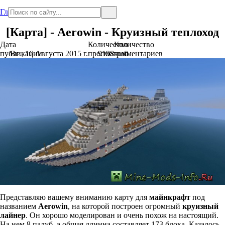
Главная
[Карта] - Aerowin - Круизный теплоход
Дата
Количество
Количество
публикации
Вс., 16 Августа 2015 г.
просмотров
9198
комментариев
0
Представляю вашему вниманию карту для
майнкрафт
под
названием
Aerowin
, на которой построен огромный
круизный
лайнер
. Он хорошо моделирован и очень похож на настоящий.
На нем 8 палуб, а общая длинна составляет 173 блока. Казалось