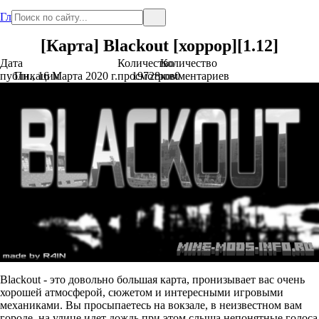
Главная
[Карта] Blackout [хоррор][1.12]
Дата
Количество
Количество
публикации
Пн., 16 Марта 2020 г.
просмотров
19728
комментариев
0
Blackout - это довольно большая карта, пронизывает вас очень
хорошей атмосферой, сюжетом и интересными игровыми
механиками. Вы просыпаетесь на вокзале, в неизвестном вам
городе, на улице идет дождь при этом слыша непонятные голоса