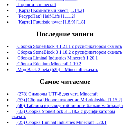
Поршни в minecraft
[Карта] Комнатный квест [1.14.2]
[РесурсПак] Half-Life [1.11.2]
[Карта] Futuristic tower [1.8.9] [1.8]
Последние записи
Сборка StoneBlock 4 1.21.1 с русификатором скачать
Сборка StoneBlock 3 1.18.2 с русификатором скачать
Сборка Liminal Industries Minecraft 1.20.1
Сборка Edenium Minecraft 1.19.2
Мод Back 2 beta (b2b) – Minecraft скачать
Самое читаемое
(278) Символы UTF-8 для чата Minecraft
(53) [Сборка] Новое поколение MrLololoshka [1.15.2]
(40) Таблица взрывоустойчивости блоков майнкрафт
(33) Сборка StoneBlock 3 1.18.2 с русификатором
скачать
(25) Сборка Liminal Industries Minecraft 1.20.1