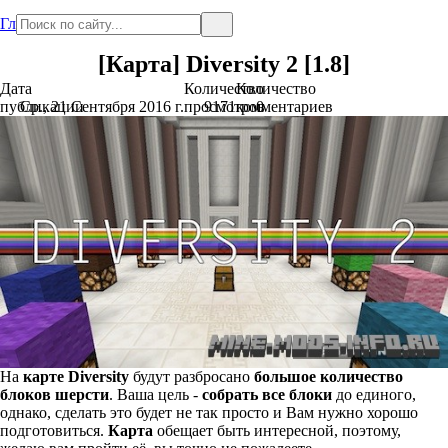
Главная
[Карта] Diversity 2 [1.8]
Дата
Количество
Количество
публикации
Ср., 21 Сентября 2016 г.
просмотров
9171
комментариев
0
На
карте
Diversity
будут разбросано
большое количество
блоков шерсти
. Ваша цель -
собрать все блоки
до единого,
однако, сделать это будет не так просто и Вам нужно хорошо
подготовиться.
Карта
обещает быть интересной, поэтому,