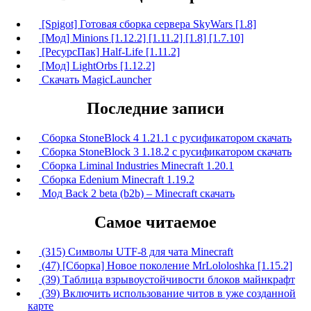
[Spigot] Готовая сборка сервера SkyWars [1.8]
[Мод] Minions [1.12.2] [1.11.2] [1.8] [1.7.10]
[РесурсПак] Half-Life [1.11.2]
[Мод] LightOrbs [1.12.2]
Скачать MagicLauncher
Последние записи
Сборка StoneBlock 4 1.21.1 с русификатором скачать
Сборка StoneBlock 3 1.18.2 с русификатором скачать
Сборка Liminal Industries Minecraft 1.20.1
Сборка Edenium Minecraft 1.19.2
Мод Back 2 beta (b2b) – Minecraft скачать
Самое читаемое
(315) Символы UTF-8 для чата Minecraft
(47) [Сборка] Новое поколение MrLololoshka [1.15.2]
(39) Таблица взрывоустойчивости блоков майнкрафт
(39) Включить использование читов в уже созданной
карте