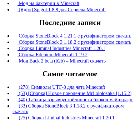
Мод на бактерии в Minecraft
[Ядро] Spigot 1.8.8 для Сервера Minecraft
Последние записи
Сборка StoneBlock 4 1.21.1 с русификатором скачать
Сборка StoneBlock 3 1.18.2 с русификатором скачать
Сборка Liminal Industries Minecraft 1.20.1
Сборка Edenium Minecraft 1.19.2
Мод Back 2 beta (b2b) – Minecraft скачать
Самое читаемое
(278) Символы UTF-8 для чата Minecraft
(53) [Сборка] Новое поколение MrLololoshka [1.15.2]
(40) Таблица взрывоустойчивости блоков майнкрафт
(33) Сборка StoneBlock 3 1.18.2 с русификатором
скачать
(25) Сборка Liminal Industries Minecraft 1.20.1