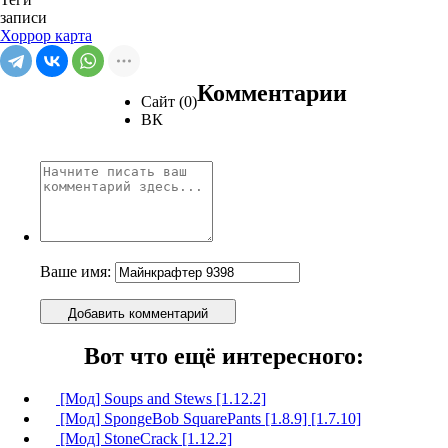
записи
Хоррор карта
Комментарии
Сайт (0)
ВК
Ваше имя:
Добавить комментарий
Вот что ещё интересного:
[Мод] Soups and Stews [1.12.2]
[Мод] SpongeBob SquarePants [1.8.9] [1.7.10]
[Мод] StoneCrack [1.12.2]