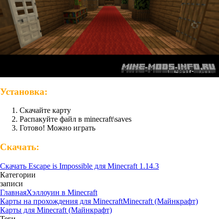
Установка:
Скачайте карту
Распакуйте файл в minecraft\saves
Готово! Можно играть
Скачать:
Скачать Escape is Impossible для Minecraft 1.14.3
Категории
записи
Главная
Хэллоуин в Minecraft
Карты на прохождения для Minecraft
Minecraft (Майнкрафт)
Карты для Minecraft (Майнкрафт)
Теги