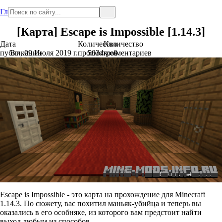
Главная
[Карта] Escape is Impossible [1.14.3]
Дата
Количество
Количество
публикации
Вт., 09 Июля 2019 г.
просмотров
5034
комментариев
0
Escape is Impossible - это карта на прохождение для Minecraft
1.14.3. По сюжету, вас похитил маньяк-убийца и теперь вы
оказались в его особняке, из которого вам предстоит найти
выход любым из способов.