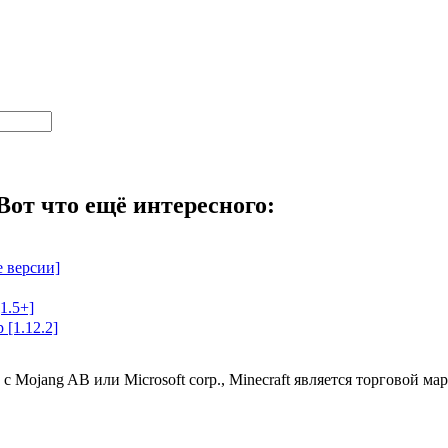
Вот что ещё интересного:
е версии]
[1.5+]
[1.12.2]
 с Mojang AB или Microsoft corp., Minecraft является торговой 