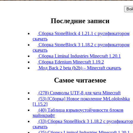
Вой
Последние записи
Сборка StoneBlock 4 1.21.1 с русификатором
скачать
Сборка StoneBlock 3 1.18.2 с русификатором
скачать
Сборка Liminal Industries Minecraft 1.20.1
Сборка Edenium Minecraft 1.19.2
Мод Back 2 beta (b2b) – Minecraft скачать
Самое читаемое
(278) Символы UTF-8 для чата Minecraft
(53) [Сборка] Новое поколение MrLololoshka
[1.15.2]
(40) Таблица взрывоустойчивости блоков
майнкрафт
(33) Сборка StoneBlock 3 1.18.2 с русификато
скачать
(25) Сборка Liminal Industries Minecraft 1.20.1