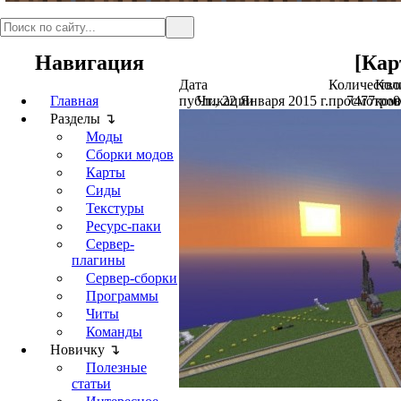
Навигация
[Карт
Дата
Количество
Кол
Главная
публикации
Чт., 22 Января 2015 г.
просмотров
7477
ком
0
Разделы ↴
Моды
Сборки модов
Карты
Сиды
Текстуры
Ресурс-паки
Сервер-
плагины
Сервер-сборки
Программы
Читы
Команды
Новичку ↴
Полезные
статьи