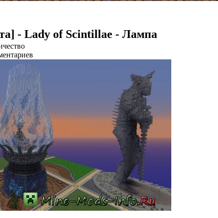
а] - Lady of Scintillae - Лампа
ичество
ментариев