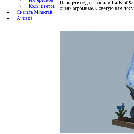
Интересное
На
карте
под названием
Lady of Sci
Коды цветов
очень огромные. Советую вам посм
Скачать Minecraft
Ачивка +