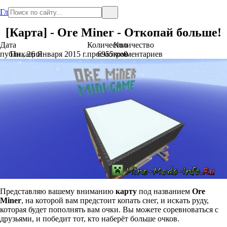
Главная
[Карта] - Ore Miner - Откопай больше!
Дата
Количество
Количество
публикации
Пн., 26 Января 2015 г.
просмотров
6955
комментариев
0
Представляю вашему вниманию
карту
под названием
Ore
Miner
, на которой вам предстоит копать снег, и искать руду,
которая будет пополнять вам очки. Вы можете соревноваться с
друзьями, и победит тот, кто наберёт больше очков.