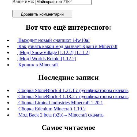
Ваше имя:
Добавить комментарий
Вот что ещё интересного:
Выходит новый снапшот 14w10a!
Как узнать какой мод вызвает Краш в Minecraft
[Мод] SnowVillage [1.12.2] [1.11.2]
[Мод] Worlds Retold [1.12.2]
Кролик в Minecraft
Последние записи
Сборка StoneBlock 4 1.21.1 с русификатором скачать
Сборка StoneBlock 3 1.18.2 с русификатором скачать
Сборка Liminal Industries Minecraft 1.20.1
Сборка Edenium Minecraft 1.19.2
Мод Back 2 beta (b2b) – Minecraft скачать
Самое читаемое