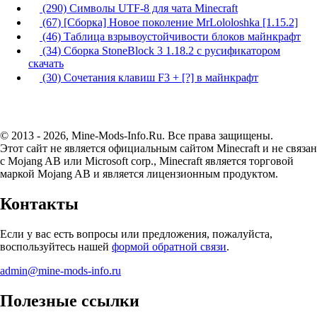
(290) Символы UTF-8 для чата Minecraft
(67) [Сборка] Новое поколение MrLololoshka [1.15.2]
(46) Таблица взрывоустойчивости блоков майнкрафт
(34) Сборка StoneBlock 3 1.18.2 с русификатором
скачать
(30) Сочетания клавиш F3 + [?] в майнкрафт
© 2013 - 2026, Mine-Mods-Info.Ru. Все права защищены.
Этот сайт не является официальным сайтом Minecraft и не связан
с Mojang AB или Microsoft corp., Minecraft является торговой
маркой Mojang AB и является лицензионным продуктом.
Контакты
Если у вас есть вопросы или предложения, пожалуйста,
воспользуйтесь нашей
формой обратной связи
.
admin@mine-mods-info.ru
Полезные ссылки