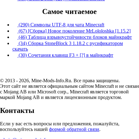
Самое читаемое
(290) Символы UTF-8 для чата Minecraft
(67) [Сборка] Новое поколение MrLololoshka [1.15.2]
(46) Таблица взрывоустойчивости блоков майнкрафт
(34) Сборка StoneBlock 3 1.18.2 с русификатором
скачать
(30) Сочетания клавиш F3 + [?] в майнкрафт
© 2013 - 2026, Mine-Mods-Info.Ru. Все права защищены.
Этот сайт не является официальным сайтом Minecraft и не связан
с Mojang AB или Microsoft corp., Minecraft является торговой
маркой Mojang AB и является лицензионным продуктом.
Контакты
Если у вас есть вопросы или предложения, пожалуйста,
воспользуйтесь нашей
формой обратной связи
.