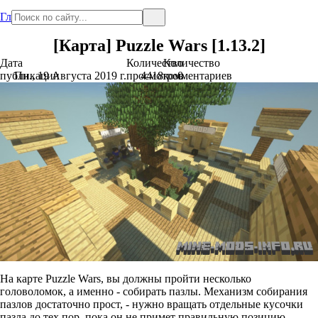
Главная
[Карта] Puzzle Wars [1.13.2]
Дата
Количество
Количество
публикации
Пн., 19 Августа 2019 г.
просмотров
4418
комментариев
0
На карте Puzzle Wars, вы должны пройти несколько
головоломок, а именно - собирать пазлы. Механизм собирания
пазлов достаточно прост, - нужно вращать отдельные кусочки
пазла до тех пор, пока он не примет правильную позицию.