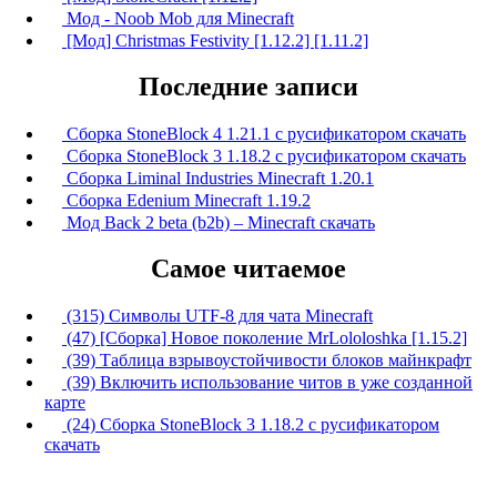
Mод - Noob Mob для Minecraft
[Мод] Christmas Festivity [1.12.2] [1.11.2]
Последние записи
Сборка StoneBlock 4 1.21.1 с русификатором скачать
Сборка StoneBlock 3 1.18.2 с русификатором скачать
Сборка Liminal Industries Minecraft 1.20.1
Сборка Edenium Minecraft 1.19.2
Мод Back 2 beta (b2b) – Minecraft скачать
Самое читаемое
(315) Символы UTF-8 для чата Minecraft
(47) [Сборка] Новое поколение MrLololoshka [1.15.2]
(39) Таблица взрывоустойчивости блоков майнкрафт
(39) Включить использование читов в уже созданной
карте
(24) Сборка StoneBlock 3 1.18.2 с русификатором
скачать