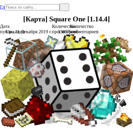
Главная
[Карта] Square One [1.14.4]
Дата
Количество
Количество
публикации
Ср., 11 Декабря 2019 г.
просмотров
13057
комментариев
0