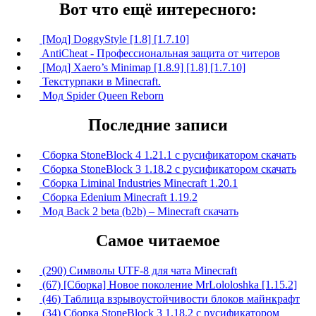
Вот что ещё интересного:
[Мод] DoggyStyle [1.8] [1.7.10]
AntiCheat - Профессиональная защита от читеров
[Мод] Xaero’s Minimap [1.8.9] [1.8] [1.7.10]
Текстурпаки в Minecraft.
Мод Spider Queen Reborn
Последние записи
Сборка StoneBlock 4 1.21.1 с русификатором скачать
Сборка StoneBlock 3 1.18.2 с русификатором скачать
Сборка Liminal Industries Minecraft 1.20.1
Сборка Edenium Minecraft 1.19.2
Мод Back 2 beta (b2b) – Minecraft скачать
Самое читаемое
(290) Символы UTF-8 для чата Minecraft
(67) [Сборка] Новое поколение MrLololoshka [1.15.2]
(46) Таблица взрывоустойчивости блоков майнкрафт
(34) Сборка StoneBlock 3 1.18.2 с русификатором