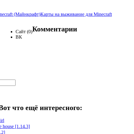
necraft (Майнкрафт)
Карты на выживание для Minecraft
Комментарии
Сайт (0)
ВК
Вот что ещё интересного:
rl
e house [1.14.3]
.2]