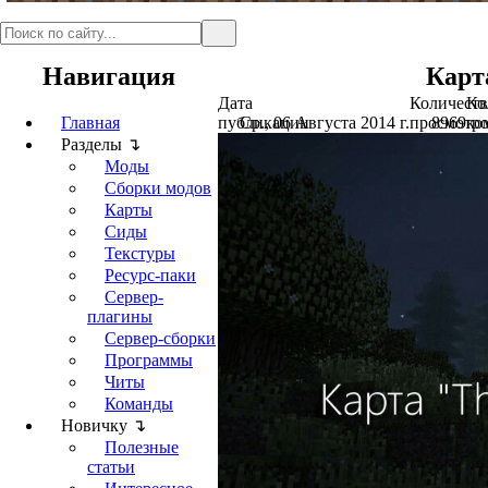
Навигация
Карт
Дата
Количеств
Ко
Главная
публикации
Ср., 06 Августа 2014 г.
просмотр
8969
ко
Разделы ↴
Моды
Сборки модов
Карты
Сиды
Текстуры
Ресурс-паки
Сервер-
плагины
Сервер-сборки
Программы
Читы
Команды
Новичку ↴
Полезные
статьи