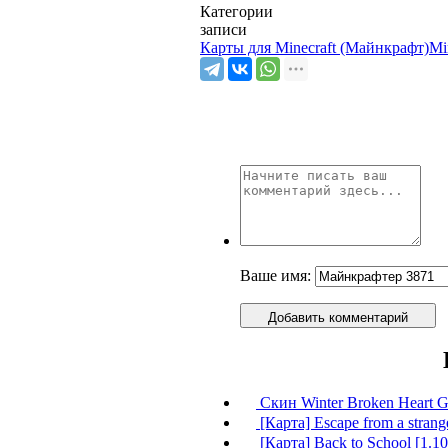
Категории
записи
Карты для Minecraft (Майнкрафт)
Mi
Ваше имя:
Добавить комментарий
Скин Winter Broken Heart Gi
[Карта] Escape from a strang
[Карта] Back to School [1.10