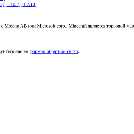
2] [1.10.2] [1.7.10]
 с Mojang AB или Microsoft corp., Minecraft является торговой 
ьзуйтесь нашей
формой обратной связи
.