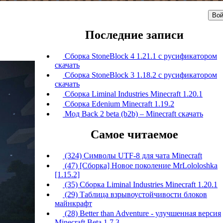
Вой
Последние записи
Сборка StoneBlock 4 1.21.1 с русификатором
скачать
Сборка StoneBlock 3 1.18.2 с русификатором
скачать
Сборка Liminal Industries Minecraft 1.20.1
Сборка Edenium Minecraft 1.19.2
Мод Back 2 beta (b2b) – Minecraft скачать
Самое читаемое
(324) Символы UTF-8 для чата Minecraft
(47) [Сборка] Новое поколение MrLololoshka
[1.15.2]
(35) Сборка Liminal Industries Minecraft 1.20.1
(29) Таблица взрывоустойчивости блоков
майнкрафт
(28) Better than Adventure - улучшенная версия
Minecraft Beta 1.7.3