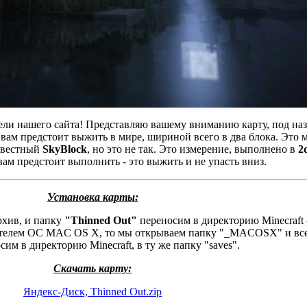
ели нашего сайта! Представляю вашему вниманию карту, под на
е вам предстоит выжить в мире, шириной всего в два блока. Это 
звестный
SkyBlock
, но это не так. Это измерение, выполнено в
2
вам предстоит выполнить - это выжить и не упасть вниз.
Установка карты:
хив, и папку
"Thinned Out"
переносим в директорию Minecraft 
адателем ОС MAC OS X, то мы открываем папку "_MACOSX" и все
сим в директорию Minecraft, в ту же папку "saves".
Скачать карту:
Яндекс-Диск, Thinned Out.zip