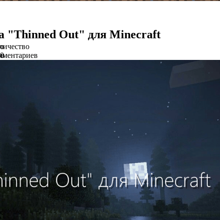
а "Thinned Out" для Minecraft
о
личество
ов
мментариев
0