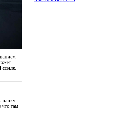
званием
может
d стиле
.
- папку
 что там