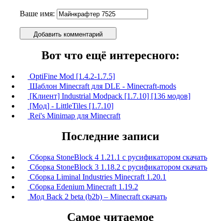
Ваше имя:
Добавить комментарий
Вот что ещё интересного:
OptiFine Mod [1.4.2-1.7.5]
Шаблон Minecraft для DLE - Minecraft-mods
[Клиент] Industrial Modpack [1.7.10] [136 модов]
[Мод] - LittleTiles [1.7.10]
Rei's Minimap для Minecraft
Последние записи
Сборка StoneBlock 4 1.21.1 с русификатором скачать
Сборка StoneBlock 3 1.18.2 с русификатором скачать
Сборка Liminal Industries Minecraft 1.20.1
Сборка Edenium Minecraft 1.19.2
Мод Back 2 beta (b2b) – Minecraft скачать
Самое читаемое