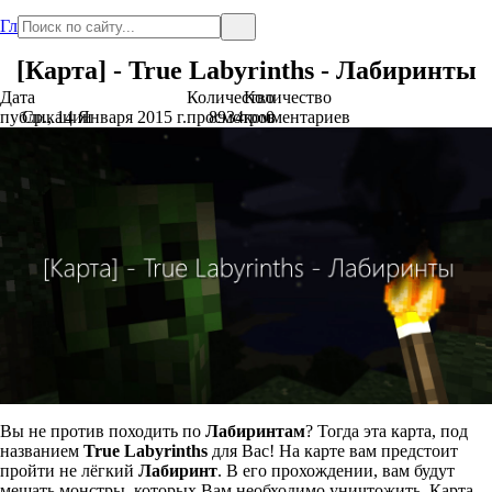
Главная
[Карта] - True Labyrinths - Лабиринты
Дата
Количество
Количество
публикации
Ср., 14 Января 2015 г.
просмотров
8934
комментариев
0
Вы не против походить по
Лабиринтам
? Тогда эта карта, под
названием
True Labyrinths
для Вас! На карте вам предстоит
пройти не лёгкий
Лабиринт
. В его прохождении, вам будут
мешать монстры, которых Вам необходимо уничтожить. Карта