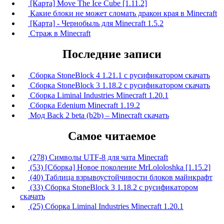
[Карта] Move The Ice Cube [1.11.2]
Какие блоки не может сломать дракон края в Minecraft
[Карта] - Чернобыль для Minecraft 1.5.2
Страж в Minecraft
Последние записи
Сборка StoneBlock 4 1.21.1 с русификатором скачать
Сборка StoneBlock 3 1.18.2 с русификатором скачать
Сборка Liminal Industries Minecraft 1.20.1
Сборка Edenium Minecraft 1.19.2
Мод Back 2 beta (b2b) – Minecraft скачать
Самое читаемое
(278) Символы UTF-8 для чата Minecraft
(53) [Сборка] Новое поколение MrLololoshka [1.15.2]
(40) Таблица взрывоустойчивости блоков майнкрафт
(33) Сборка StoneBlock 3 1.18.2 с русификатором
скачать
(25) Сборка Liminal Industries Minecraft 1.20.1