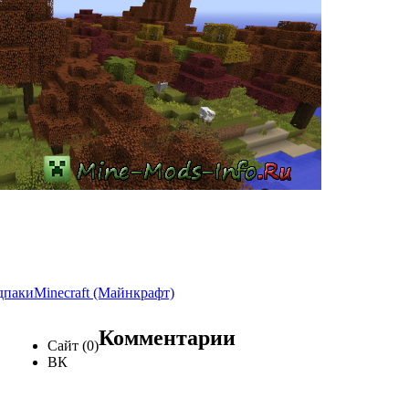
дпаки
Minecraft (Майнкрафт)
Комментарии
Сайт (0)
ВК