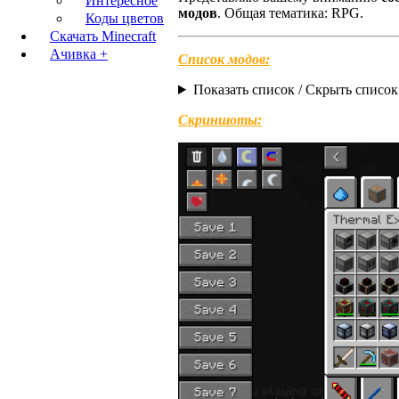
Интересное
модов
. Общая тематика: RPG.
Коды цветов
Скачать Minecraft
Ачивка +
Список модов:
Показать список / Скрыть список
Скриншоты: