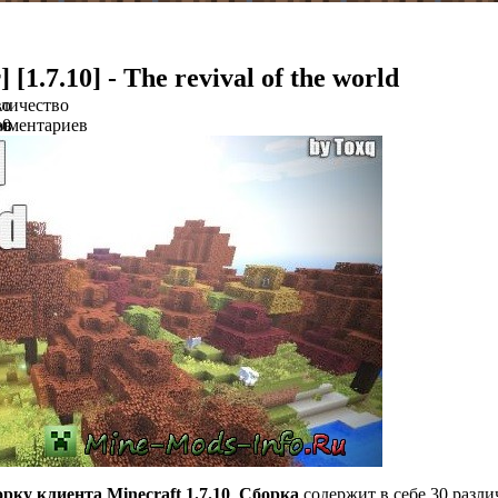
 [1.7.10] - The revival of the world
во
личество
ов
мментариев
0
орку
клиента
Minecraft 1.7.10
.
Сборка
содержит в себе 30 разл