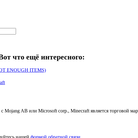
Вот что ещё интересного:
 (NOT ENOUGH ITEMS)
aft
 с Mojang AB или Microsoft corp., Minecraft является торговой 
ьзуйтесь нашей
формой обратной связи
.