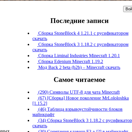
Вой
Последние записи
Сборка StoneBlock 4 1.21.1 с русификатором
скачать
Сборка StoneBlock 3 1.18.2 с русификатором
скачать
Сборка Liminal Industries Minecraft 1.20.1
Сборка Edenium Minecraft 1.19.2
Мод Back 2 beta (b2b) – Minecraft скачать
Самое читаемое
(290) Символы UTF-8 для чата Minecraft
(67) [Сборка] Новое поколение MrLololoshka
[1.15.2]
(46) Таблица взрывоустойчивости блоков
майнкрафт
(34) Сборка StoneBlock 3 1.18.2 с русификато
скачать
ичных
(30) Сочетания клавиш F3 + [?] в майнкрафт