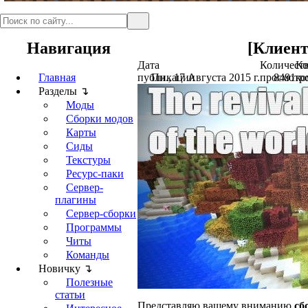
Навигация
[Клиент]
Дата
Количест
Ко
Главная
публикации
Пн., 17 Августа 2015 г.
просмотр
8491
ко
Разделы ↴
Моды
Сборки модов
Карты
Сиды
Текстуры
Ресурс-паки
Сервер-
плагины
Сервер-сборки
Программы
Читы
Команды
Новичку ↴
Полезные
статьи
Представляю вашему вниманию
сб