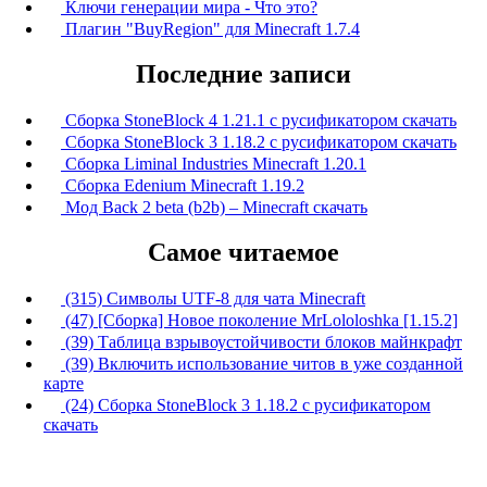
Ключи генерации мира - Что это?
Плагин "BuyRegion" для Minecraft 1.7.4
Последние записи
Сборка StoneBlock 4 1.21.1 с русификатором скачать
Сборка StoneBlock 3 1.18.2 с русификатором скачать
Сборка Liminal Industries Minecraft 1.20.1
Сборка Edenium Minecraft 1.19.2
Мод Back 2 beta (b2b) – Minecraft скачать
Самое читаемое
(315) Символы UTF-8 для чата Minecraft
(47) [Сборка] Новое поколение MrLololoshka [1.15.2]
(39) Таблица взрывоустойчивости блоков майнкрафт
(39) Включить использование читов в уже созданной
карте
(24) Сборка StoneBlock 3 1.18.2 с русификатором
скачать