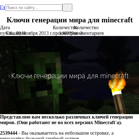
Главная
Ключи генерации мира для minecraft
Дата
Количество
Количество
публикации
Сб., 09 Ноября 2013 г.
просмотров
146939
комментариев
3
Представляю вам несколько различных ключей генерации
миров. (Они работают не во всех версиях Minecraft`a).
2539444
- Вы оказываетесь на небольшом островке, а
неподалёку большой грибной остров.