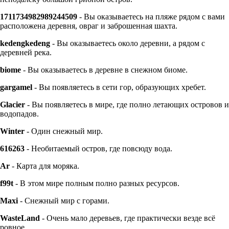
1711734982989244509
- Вы оказываетесь на пляже рядом c вами
расположена деревня, овраг и заброшенная шахта.
kedengkedeng
- Вы оказываетесь около деревни, а рядом с
деревней река.
biome
- Вы оказываетесь в деревне в снежном биоме.
gargamel
- Вы появляетесь в сети гор, образующих хребет.
Glacier
- Вы появляетесь в мире, где полно летающих островов и
водопадов.
Winter
- Один снежный мир.
616263
- Необитаемый остров, где повсюду вода.
Ar
- Карта для моряка.
f99t
- В этом мире полным полно разных ресурсов.
Maxi
- Снежный мир с горами.
WasteLand
- Очень мало деревьев, где практически везде всё
ровное.