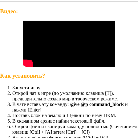
Видео:
Как установить?
Запусти игру.
Открой чат в игре (по умолчанию клавиша [T]),
предварительно создав мир в творческом режиме.
В чате вставь эту команду:
/give @p command_block
и
нажми [Enter]
Поставь блок на землю и Щёлкни по нему ПКМ.
В скачанном архиве найди текстовый файл.
Открой файл и скопируй команду полностью (Сочетанием
клавиш [Ctrl] + [A] затем [Ctrl] + [С])
Вставь в чёрную форму команду ([Ctrl] + [V])