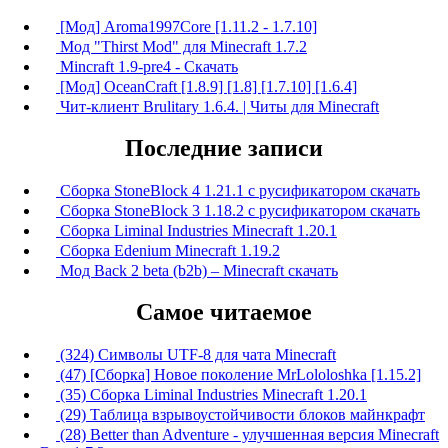
[Мод] Aroma1997Core [1.11.2 - 1.7.10]
Мод "Thirst Mod" для Minecraft 1.7.2
Mincraft 1.9-pre4 - Скачать
[Мод] OceanCraft [1.8.9] [1.8] [1.7.10] [1.6.4]
Чит-клиент Brulitary 1.6.4. | Читы для Minecraft
Последние записи
Сборка StoneBlock 4 1.21.1 с русификатором скачать
Сборка StoneBlock 3 1.18.2 с русификатором скачать
Сборка Liminal Industries Minecraft 1.20.1
Сборка Edenium Minecraft 1.19.2
Мод Back 2 beta (b2b) – Minecraft скачать
Самое читаемое
(324) Символы UTF-8 для чата Minecraft
(47) [Сборка] Новое поколение MrLololoshka [1.15.2]
(35) Сборка Liminal Industries Minecraft 1.20.1
(29) Таблица взрывоустойчивости блоков майнкрафт
(28) Better than Adventure - улучшенная версия Minecraft