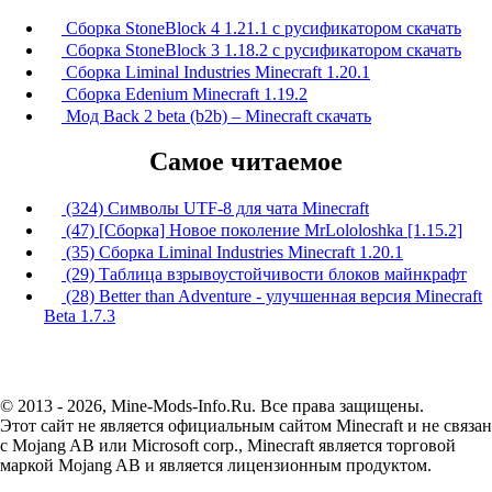
Сборка StoneBlock 4 1.21.1 с русификатором скачать
Сборка StoneBlock 3 1.18.2 с русификатором скачать
Сборка Liminal Industries Minecraft 1.20.1
Сборка Edenium Minecraft 1.19.2
Мод Back 2 beta (b2b) – Minecraft скачать
Самое читаемое
(324) Символы UTF-8 для чата Minecraft
(47) [Сборка] Новое поколение MrLololoshka [1.15.2]
(35) Сборка Liminal Industries Minecraft 1.20.1
(29) Таблица взрывоустойчивости блоков майнкрафт
(28) Better than Adventure - улучшенная версия Minecraft
Beta 1.7.3
© 2013 - 2026, Mine-Mods-Info.Ru. Все права защищены.
Этот сайт не является официальным сайтом Minecraft и не связан
с Mojang AB или Microsoft corp., Minecraft является торговой
маркой Mojang AB и является лицензионным продуктом.