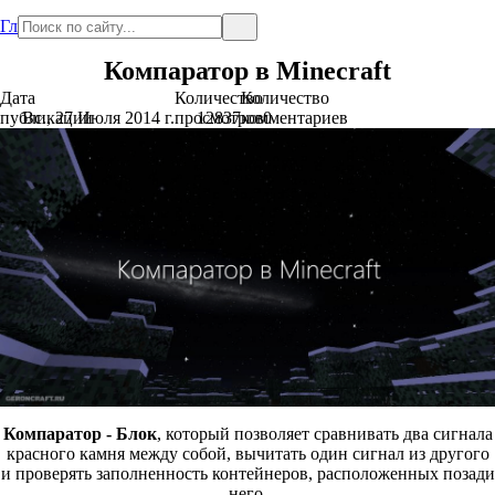
Главная
Компаратор в Minecraft
Дата
Количество
Количество
публикации
Вс., 27 Июля 2014 г.
просмотров
12837
комментариев
0
Компаратор - Блок
, который позволяет сравнивать два сигнала
красного камня между собой, вычитать один сигнал из другого
и проверять заполненность контейнеров, расположенных позади
него.