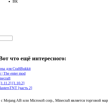
ВК
Вот что ещё интересного:
ны для CraftBukkit
| The enter mod
necraft
1.11.2] [1.10.2]
astersTNT [часть 2]
 с Mojang AB или Microsoft corp., Minecraft является торговой 