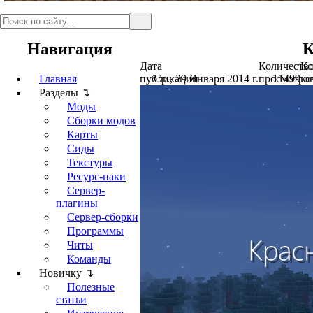
Навигация
К
Дата
Количеств
Ко
Главная
публикации
Ср., 29 Января 2014 г.
просмотро
11499
ко
Разделы ↴
Моды
Сборки модов
Карты
Сиды
Текстуры
Ресурс-паки
Сервер-
плагины
Сервер-сборки
Программы
Читы
Команды
Новичку ↴
Полезные
статьи