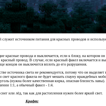
й служит источником питания для красных проводов и используе
е красные провода и выключается, если к блоку, на котором он
красный провод. В случае, если красный факел включается и в
онце концов он выключится вплоть до его разрушения.
тве источника света не рекомендуется, потому что он выделяет в
и свет красного факела не будет мешать спауну враждебных мобо
уголь (нужна более качественная кирка, опасная близость лавы).
нии 1:1, а обычный факел - 1:4.
нег или лёд, так как для растопления нужен более яркий свет.
Крафт: