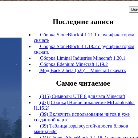
Вой
Последние записи
Сборка StoneBlock 4 1.21.1 с русификатором
скачать
Сборка StoneBlock 3 1.18.2 с русификатором
скачать
Сборка Liminal Industries Minecraft 1.20.1
Сборка Edenium Minecraft 1.19.2
Мод Back 2 beta (b2b) – Minecraft скачать
Самое читаемое
(315) Символы UTF-8 для чата Minecraft
(47) [Сборка] Новое поколение MrLololoshka
[1.15.2]
(39) Включить использование читов в уже
созданной карте
(39) Таблица взрывоустойчивости блоков
майнкрафт
(24) Сборка StoneBlock 3 1.18.2 с русификато