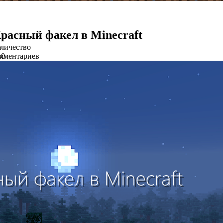
расный факел в Minecraft
о
личество
в
мментариев
0