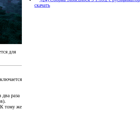
скачать
тся для
ыключается
 два раза
в).
 К тому же