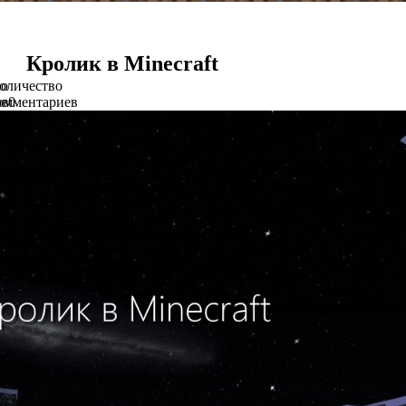
Кролик в Minecraft
во
оличество
ов
омментариев
0