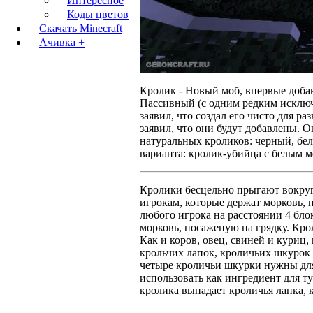
Интересное
Коды цветов
Скачать Minecraft
Ачивка +
Кролик - Новый моб, впервые добав
Пассивный (с одним редким исключ
заявил, что создал его чисто для ра
заявил, что они будут добавлены. 
натуральных кроликов: черный, бе
варианта: кролик-убийца с белым м
Кролики бесцельно прыгают вокруг 
игрокам, которые держат морковь, н
любого игрока на расстоянии 4 бло
морковь, посаженую на грядку. Кр
Как и коров, овец, свиней и куриц
крольчих лапок, кроличьих шкурок 
четыре кроличьи шкурки нужны для
использовать как ингредиент для т
кролика выпадает кроличья лапка, 