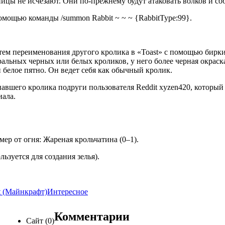
цы не исчезают. Они по-прежнему будут атаковать волков и соб
омощью команды /summon Rabbit ~ ~ ~ {RabbitType:99}.
тем переименования другого кролика в «Toast» с помощью бирки
ральных черных или белых кроликов, у него более черная окраск
и белое пятно. Он ведет себя как обычный кролик.
павшего кролика подруги пользователя Reddit xyzen420, который
иала.
мер от огня: Жареная крольчатина (0–1).
ьзуется для создания зелья).
t (Майнкрафт)
Интересное
Комментарии
Сайт (0)