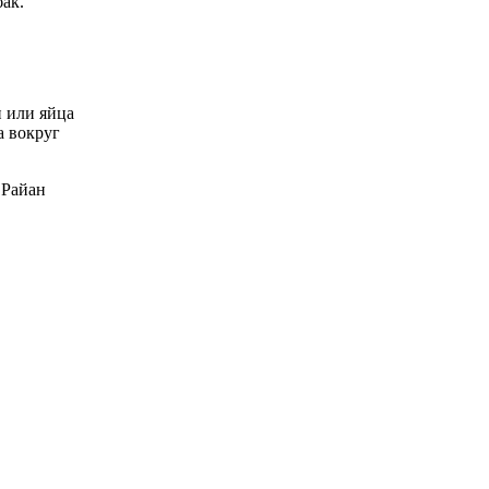
ак.
 или яйца
а вокруг
 Райан