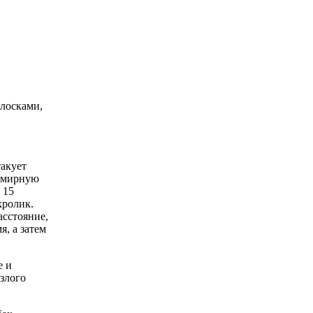
лосками,
такует
ь мирную
 15
кролик.
асстояние,
я, а затем
е и
злого