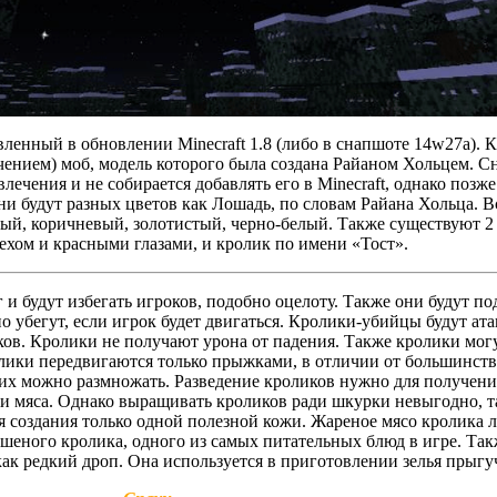
ленный в обновлении Minecraft 1.8 (либо в снапшоте 14w27a). 
ением) моб, модель которого была создана Райаном Хольцем. Сн
звлечения и не собирается добавлять его в Minecraft, однако позже
Они будут разных цветов как Лошадь, по словам Райана Хольца. 
лый, коричневый, золотистый, черно-белый. Также существуют 2
ехом и красными глазами, и кролик по имени «Тост».
и будут избегать игроков, подобно оцелоту. Также они будут по
о убегут, если игрок будет двигаться. Кролики-убийцы будут ата
ков. Кролики не получают урона от падения. Также кролики могу
олики передвигаются только прыжками, в отличии от большинств
, их можно размножать. Разведение кроликов нужно для получени
и мяса. Однако выращивать кроликов ради шкурки невыгодно, т
 создания только одной полезной кожи. Жареное мясо кролика 
ушеного кролика, одного из самых питательных блюд в игре. Так
как редкий дроп. Она используется в приготовлении зелья прыгу