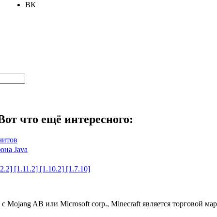
ВК
Вот что ещё интересного:
читов
фона Java
2] [1.11.2] [1.10.2] [1.7.10]
 с Mojang AB или Microsoft corp., Minecraft является торговой 