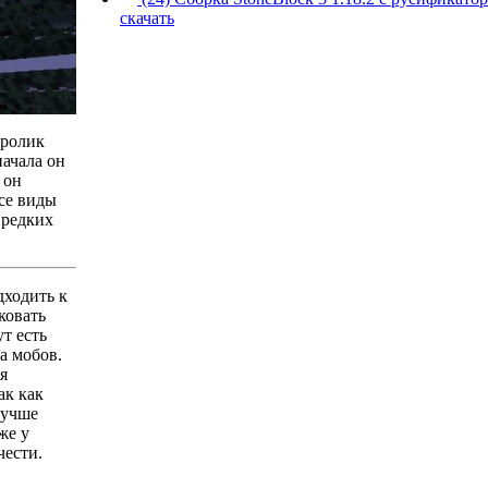
скачать
Кролик
ачала он
 он
Все виды
 редких
дходить к
ковать
т есть
а мобов.
я
ак как
лучше
же у
чести.