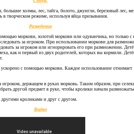
Спаун.
 большие холмы, лес, тайга, болото, джунгли, березовый лес, ме
ь в творческом режиме, используя яйца призывания.
Разведение
омощью моркови, золотой моркови или одуванчика, но только 
 следовать за игроком. При использовании моркови для размнож
едовать за игроком или игнорировать его при размножении. Де
еха, как и первый из двух родителей, которых вы кормили. Де
т.
 ускорено с помощью моркови. Каждое использование отнимает
 игроком, держащем в руках морковь. Таким образом, при селек
рать другой предмет в руке, чтобы кролики начали размножатьс
 другими кроликами и друг с другом.
Видео