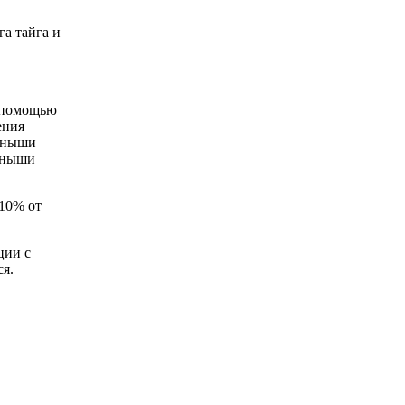
га тайга и
с помощью
ения
тёныши
тёныши
 10% от
ции с
я.