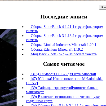
Вой
Последние записи
Сборка StoneBlock 4 1.21.1 с русификатором
скачать
Сборка StoneBlock 3 1.18.2 с русификатором
скачать
Сборка Liminal Industries Minecraft 1.20.1
Сборка Edenium Minecraft 1.19.2
Мод Back 2 beta (b2b) – Minecraft скачать
Самое читаемое
(315) Символы UTF-8 для чата Minecraft
(47) [Сборка] Новое поколение MrLololoshka
[1.15.2]
(39) Таблица взрывоустойчивости блоков
майнкрафт
(39) Включить использование читов в уже
созданной карте
(24) Сборка StoneBlock 3 1.18.2 с русификато