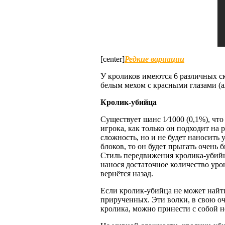
[center]
Редкие вариации
У кроликов имеются 6 различных с
белым мехом с красными глазами (а
Кролик-убийца
Существует шанс 1⁄1000 (0,1%), чт
игрока, как только он подходит на
сложность, но и не будет наносить
блоков, то он будет прыгать очень 
Стиль передвижения кролика-убийцы
нанося достаточное количество урон
вернётся назад.
Если кролик-убийца не может найти 
прирученных. Эти волки, в свою оч
кролика, можно принести с собой 