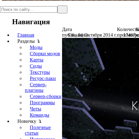
Навигация
Дата
Количест
К
Главная
публикации
Сб., 04 Октября 2014 г.
просмотр
17467
к
Разделы ↴
Моды
Сборки модов
Карты
Сиды
Текстуры
Ресурс-паки
Сервер-
плагины
Сервер-сборки
Программы
Читы
Команды
Новичку ↴
Полезные
статьи