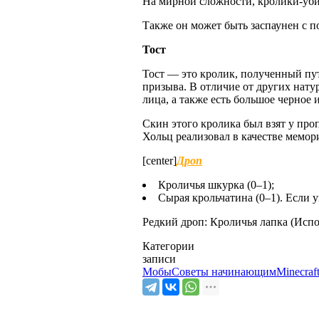
На мирной сложности, кролики-убий
Также он может быть заспаунен с п
Тост
Тост — это кролик, полученный пу
призыва. В отличие от других нату
лица, а также есть большое черное 
Скин этого кролика был взят у про
Хольц реализовал в качестве мемор
[center]
Дроп
Кроличья шкурка (0–1);
Сырая крольчатина (0–1). Если у
Редкий дроп: Кроличья лапка (Испол
Категории
записи
Мобы
Советы начинающим
Minecraf