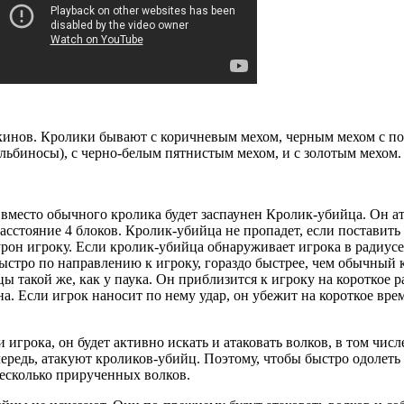
кинов. Кролики бывают с коричневым мехом, черным мехом с по
льбиносы), с черно-белым пятнистым мехом, и с золотым мехом.
о вместо обычного кролика будет заспаунен Кролик-убийца. Он а
 расстояние 4 блоков. Кролик-убийца не пропадет, если поставит
 урон игроку. Если кролик-убийца обнаруживает игрока в радиусе
быстро по направлению к игроку, гораздо быстрее, чем обычный 
 такой же, как у паука. Он приблизится к игроку на короткое р
а. Если игрок наносит по нему удар, он убежит на короткое врем
игрока, он будет активно искать и атаковать волков, в том числ
ередь, атакуют кроликов-убийц. Поэтому, чтобы быстро одолеть 
несколько прирученных волков.