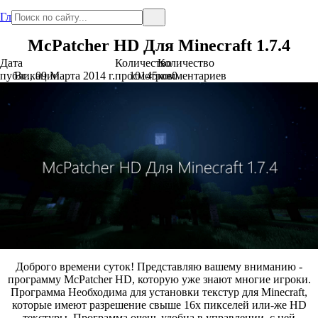
Главная
McPatcher HD Для Minecraft 1.7.4
Дата
Количество
Количество
публикации
Вс., 09 Марта 2014 г.
просмотров
10145
комментариев
0
Доброго времени суток! Представляю вашему вниманию -
программу McPatcher HD, которую уже знают многие игроки.
Программа Необходима для установки текстур для Minecraft,
которые имеют разрешение свыше 16х пикселей или-же HD
текстуры. Программа очень удобна в управлении, с ней