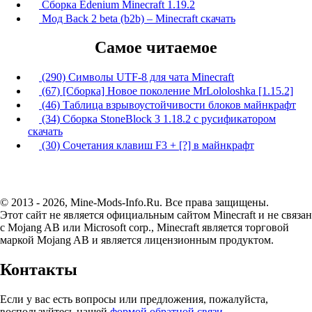
Сборка Edenium Minecraft 1.19.2
Мод Back 2 beta (b2b) – Minecraft скачать
Самое читаемое
(290) Символы UTF-8 для чата Minecraft
(67) [Сборка] Новое поколение MrLololoshka [1.15.2]
(46) Таблица взрывоустойчивости блоков майнкрафт
(34) Сборка StoneBlock 3 1.18.2 с русификатором
скачать
(30) Сочетания клавиш F3 + [?] в майнкрафт
© 2013 - 2026, Mine-Mods-Info.Ru. Все права защищены.
Этот сайт не является официальным сайтом Minecraft и не связан
с Mojang AB или Microsoft corp., Minecraft является торговой
маркой Mojang AB и является лицензионным продуктом.
Контакты
Если у вас есть вопросы или предложения, пожалуйста,
воспользуйтесь нашей
формой обратной связи
.