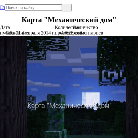
Главная
Карта "Механический дом"
Дата
Количество
Количество
публикации
Сб., 01 Февраля 2014 г.
просмотров
44626
комментариев
0