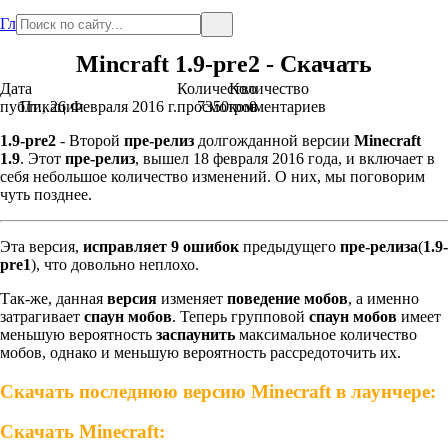
Главная
Mincraft 1.9-pre2 - Скачать
Дата
Количество
Количество
публикации
Пт., 26 Февраля 2016 г.
просмотров
7350
комментариев
0
1.9-pre2
- Второй
пре-релиз
долгожданной версии
Minecraft
1.9
. Этот
пре-релиз
, вышел 18 февраля 2016 года, и включает в
себя небольшое количество изменений. О них, мы поговорим
чуть позднее.
Эта версия,
исправляет 9 ошибок
предыдущего
пре-релиза
(
1.9-
pre1
), что довольно неплохо.
Так-же, данная
версия
изменяет
поведение мобов
, а именно
затрагивает
спаун мобов
. Теперь групповой
спаун мобов
имеет
меньшую вероятность
заспаунить
максимальное количество
мобов, однако и меньшую вероятность рассредоточить их.
Cкачать последнюю версию Minecraft в лаунчере:
Скачать Minecraft: