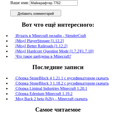
Ваше имя:
Добавить комментарий
Вот что ещё интересного:
Играть в Minecraft онлайн - SlenderCraft
[Мод] PlayerStorage [1.12.2]
[Мод] Better Railroads [1.12.2]
[Мод] Hardcore Questing Mode [1.7.2][1.7.10]
Что такое шейдеры в Minecraft?
Последние записи
Сборка StoneBlock 4 1.21.1 с русификатором скачать
Сборка StoneBlock 3 1.18.2 с русификатором скачать
Сборка Liminal Industries Minecraft 1.20.1
Сборка Edenium Minecraft 1.19.2
Мод Back 2 beta (b2b) – Minecraft скачать
Самое читаемое