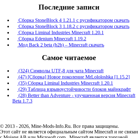
Последние записи
Сборка StoneBlock 4 1.21.1 с русификатором скачать
Сборка StoneBlock 3 1.18.2 с русификатором скачать
Сборка Liminal Industries Minecraft 1.20.1
Сборка Edenium Minecraft 1.19.2
Мод Back 2 beta (b2b) – Minecraft скачать
Самое читаемое
(324) Символы UTF-8 для чата Minecraft
(47) [Сборка] Новое поколение MrLololoshka [1.15.2]
(35) Сборка Liminal Industries Minecraft 1.20.1
(29) Таблица взрывоустойчивости блоков майнкрафт
(28) Better than Adventure - улучшенная версия Minecraft
Beta 1.7.3
© 2013 - 2026, Mine-Mods-Info.Ru. Все права защищены.
Этот сайт не является официальным сайтом Minecraft и не связан
с Mojang AB или Microsoft corp., Minecraft является торговой