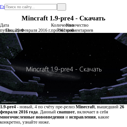
Главная
Mincraft 1.9-pre4 - Скачать
Дата
Количество
Количество
публикации
Пн., 29 Февраля 2016 г.
просмотров
7961
комментариев
0
1.9-pre4
- новый, 4 по счёту пре-релиз
Minecraft
, вышедший
26
февраля 2016 года
. Данный
снапшот
, включает в себя
многочисленные
нововведения
и
исправления
, какие
конкретно, узнайте ниже.