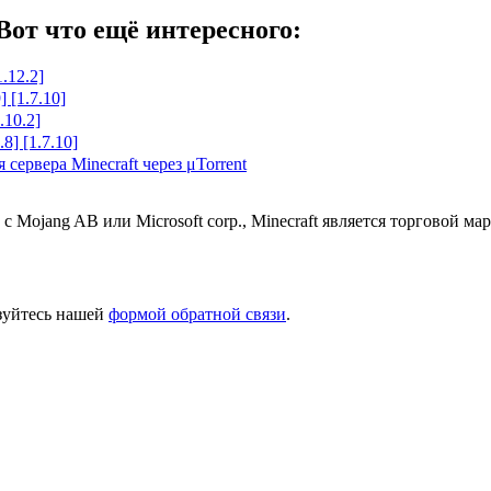
Вот что ещё интересного:
.12.2]
] [1.7.10]
.10.2]
8] [1.7.10]
сервера Minecraft через μTorrent
 с Mojang AB или Microsoft corp., Minecraft является торговой 
ьзуйтесь нашей
формой обратной связи
.