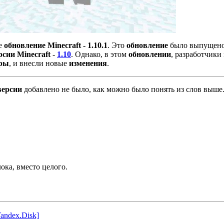
ое
обновление
Minecraft - 1.10.1
. Это
обновление
было выпущено
сии Minecraft
-
1.10
. Однако, в этом
обновлении
, разработчики 
гры
, и внесли новые
изменения
.
версии
добавлено не было, как можно было понять из слов выше
ока, вместо целого.
Yandex.Disk]