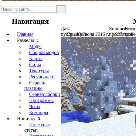
Навигация
Дата
Количество
Коли
Главная
публикации
Ср., 13 Июля 2016 г.
просмотров
9274
комм
0
Разделы ↴
Моды
Сборки модов
Карты
Сиды
Текстуры
Ресурс-паки
Сервер-
плагины
Сервер-сборки
Программы
Читы
Команды
Новичку ↴
Полезные
статьи