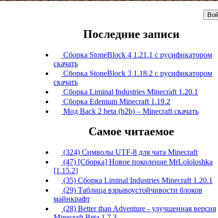
Вой
Последние записи
Сборка StoneBlock 4 1.21.1 с русификатором
скачать
Сборка StoneBlock 3 1.18.2 с русификатором
скачать
Сборка Liminal Industries Minecraft 1.20.1
Сборка Edenium Minecraft 1.19.2
Мод Back 2 beta (b2b) – Minecraft скачать
Самое читаемое
(324) Символы UTF-8 для чата Minecraft
(47) [Сборка] Новое поколение MrLololoshka
[1.15.2]
(35) Сборка Liminal Industries Minecraft 1.20.1
(29) Таблица взрывоустойчивости блоков
майнкрафт
(28) Better than Adventure - улучшенная версия
Minecraft Beta 1.7.3