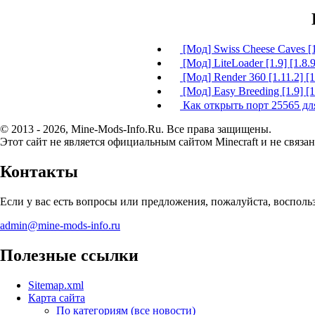
[Мод] Swiss Cheese Caves [1
[Мод] LiteLoader [1.9] [1.8.9
[Мод] Render 360 [1.11.2] [1
[Мод] Easy Breeding [1.9] [1.
Как открыть порт 25565 для 
© 2013 - 2026, Mine-Mods-Info.Ru. Все права защищены.
Этот сайт не является официальным сайтом Minecraft и не связан
Контакты
Если у вас есть вопросы или предложения, пожалуйста, воспол
admin@mine-mods-info.ru
Полезные ссылки
Sitemap.xml
Карта сайта
По категориям (все новости)