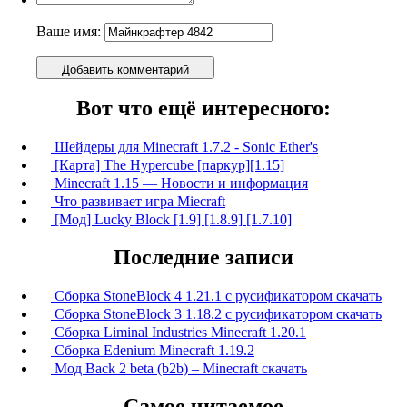
Ваше имя:
Добавить комментарий
Вот что ещё интересного:
Шейдеры для Minecraft 1.7.2 - Sonic Ether's
[Карта] The Hypercube [паркур][1.15]
Minecraft 1.15 — Новости и информация
Что развивает игра Miecraft
[Мод] Lucky Block [1.9] [1.8.9] [1.7.10]
Последние записи
Сборка StoneBlock 4 1.21.1 с русификатором скачать
Сборка StoneBlock 3 1.18.2 с русификатором скачать
Сборка Liminal Industries Minecraft 1.20.1
Сборка Edenium Minecraft 1.19.2
Мод Back 2 beta (b2b) – Minecraft скачать
Самое читаемое