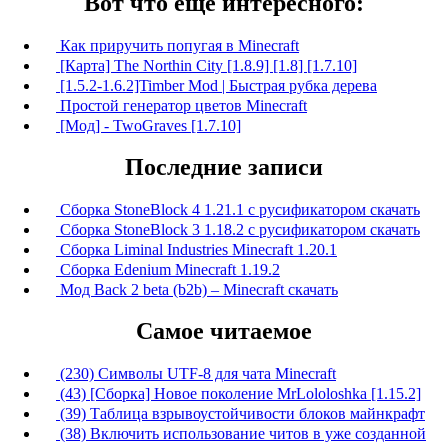
Вот что ещё интересного:
Как приручить попугая в Minecraft
[Карта] The Northin City [1.8.9] [1.8] [1.7.10]
[1.5.2-1.6.2]Timber Mod | Быстрая рубка дерева
Простой генератор цветов Minecraft
[Мод] - TwoGraves [1.7.10]
Последние записи
Сборка StoneBlock 4 1.21.1 с русификатором скачать
Сборка StoneBlock 3 1.18.2 с русификатором скачать
Сборка Liminal Industries Minecraft 1.20.1
Сборка Edenium Minecraft 1.19.2
Мод Back 2 beta (b2b) – Minecraft скачать
Самое читаемое
(230) Символы UTF-8 для чата Minecraft
(43) [Сборка] Новое поколение MrLololoshka [1.15.2]
(39) Таблица взрывоустойчивости блоков майнкрафт
(38) Включить использование читов в уже созданной