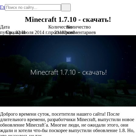
Главная
Minecraft 1.7.10 - скачать!
Дата
Количество
Количество
публикации
Ср., 02 Июля 2014 г.
просмотров
21182
комментариев
0
Доброго времени суток, посетители нашего сайта! После
длительного времени, разработчики Minecraft, выпустили новое
обновление Minecraft`a. Многие люди, не ожидали этого, они
ждали и хотели что-бы поскорее выпустили обновление 1.8. Но,
это оказалось не так...